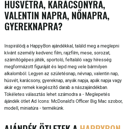
HÚSVÉTRA, KARÁCSONYRA,
VALENTIN NAPRA, NŐNAPRA,
GYEREKNAPRA?
Inspirálódj a HappyBon ajándékkal, találd meg a meglepni
kívánt személy kedvenc film, rajzfilm, mese, sorozat,
számítógépes játék, sportoló, feltaláló vagy híresség
megformázott figuráját és lepd meg vele bármilyen
alkalomból. Legyen az születésnap, névnap, valentin nap,
húsvét, karácsony, gyereknap, anyák napja, apák napja vagy
akár egy remek kiegészítő darab a nászajándékban.
Tökéletes választás lehet számodra a - Meglepetés
ájándék ötlet Ad Icons: McDonald's Officer Big Mac szobor,
modell, miniatúra - termékünk.
AJÁNDÉK ÖTLETEK A
HAPPYBON