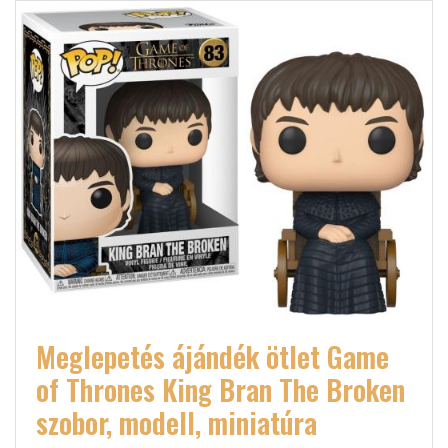
Meglepetés ájándék ötlet Game
of Thrones King Bran The Broken
szobor, modell, miniatúra