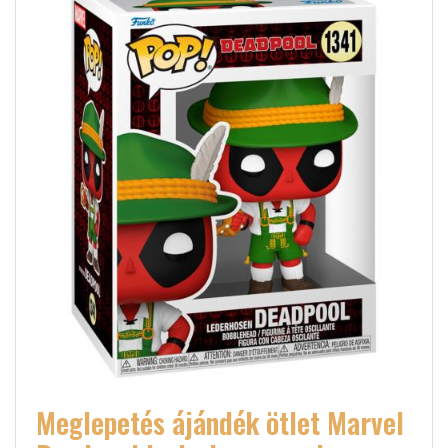
Meglepetés ájándék ötlet Marvel