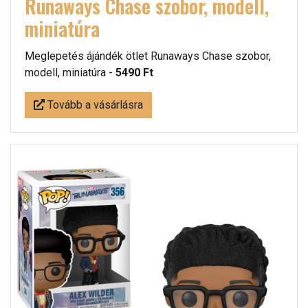
Runaways Chase szobor, modell,
miniatúra
Meglepetés ájándék ötlet Runaways Chase szobor,
modell, miniatúra -
5490 Ft
Tovább a vásárlásra