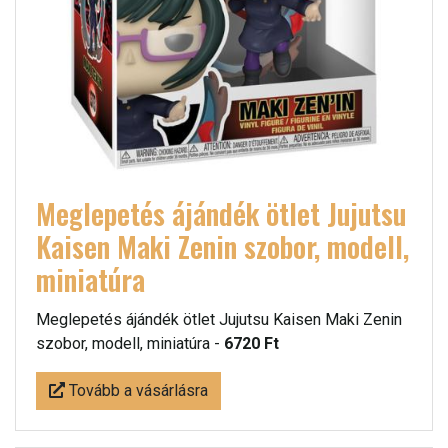
Meglepetés ájándék ötlet Jujutsu
Kaisen Maki Zenin szobor, modell,
miniatúra
Meglepetés ájándék ötlet Jujutsu Kaisen Maki Zenin
szobor, modell, miniatúra -
6720 Ft
Tovább a vásárlásra