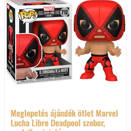
Meglepetés ájándék ötlet Marvel
Lucha Libre Deadpool szobor,