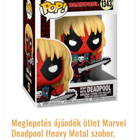
Meglepetés ájándék ötlet Marvel
Deadpool Heavy Metal szobor,