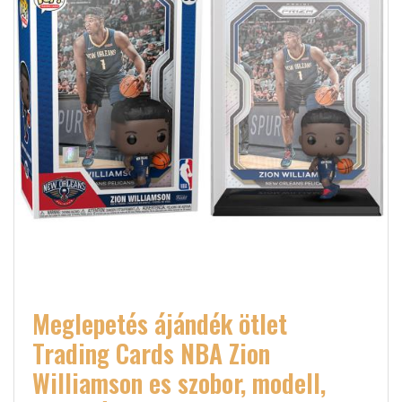
Meglepetés ájándék ötlet
Trading Cards NBA Zion
Williamson es szobor, modell,