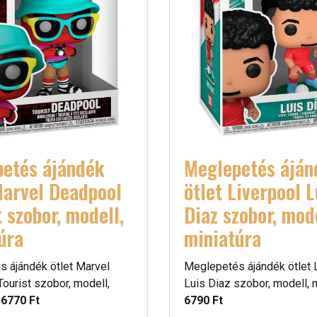
etés ájándék
Meglepetés áján
Marvel Deadpool
ötlet Liverpool L
t szobor, modell,
Diaz szobor, mode
úra
miniatúra
 ájándék ötlet Marvel
Meglepetés ájándék ötlet 
ourist szobor, modell,
Luis Diaz szobor, modell, m
-
6770 Ft
6790 Ft