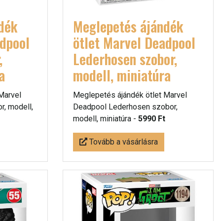
dék
Meglepetés ájándék
adpool
ötlet Marvel Deadpool
,
Lederhosen szobor,
a
modell, miniatúra
Marvel
Meglepetés ájándék ötlet Marvel
, modell,
Deadpool Lederhosen szobor,
modell, miniatúra -
5990 Ft
Tovább a vásárlásra