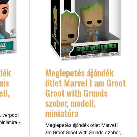
dék
Meglepetés ájándék
uis
ötlet Marvel I am Groot
ll,
Groot with Grunds
szobor, modell,
miniatúra
Liverpool
iniatúra -
Meglepetés ájándék ötlet Marvel I
am Groot Groot with Grunds szobor,