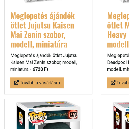
Meglepetés ájándék
Meglep
ötlet Jujutsu Kaisen
ötlet 
Mai Zenin szobor,
Heavy 
modell, miniatúra
modell
Meglepetés ájándék ötlet Jujutsu
Meglepetés
Kaisen Mai Zenin szobor, modell,
Deadpool 
miniatúra -
6720 Ft
modell, mi
Tovább a vásárlásra
Tovább