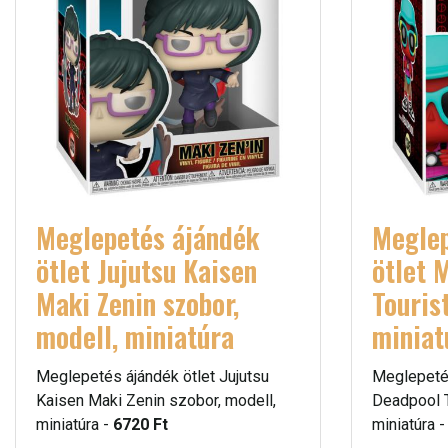
Meglepetés ájándék
Meglep
ötlet Jujutsu Kaisen
ötlet 
Maki Zenin szobor,
Touris
modell, miniatúra
miniat
Meglepetés ájándék ötlet Jujutsu
Meglepetés
Kaisen Maki Zenin szobor, modell,
Deadpool T
miniatúra -
6720 Ft
miniatúra 