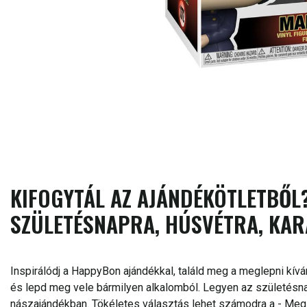
KIFOGYTÁL AZ AJÁNDÉKÖTLETBŐL?
SZÜLETÉSNAPRA, HÚSVÉTRA, KAR
Inspirálódj a HappyBon ajándékkal, találd meg a meglepni kívá
és lepd meg vele bármilyen alkalomból. Legyen az születésnap
nászajándékban. Tökéletes választás lehet számodra a - Megle