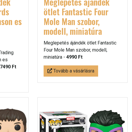
dék
Meglepetés ájándék
rds
ötlet Fantastic Four
mson es
Mole Man szobor,
modell, miniatúra
Meglepetés ájándék ötlet Fantastic
Four Mole Man szobor, modell,
Trading
miniatúra -
4990 Ft
n es
7490 Ft
Tovább a vásárlásra