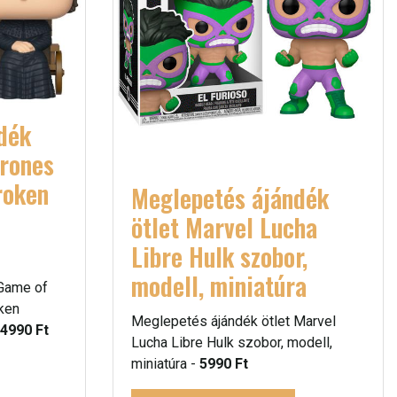
dék
hrones
roken
Meglepetés ájándék
ötlet Marvel Lucha
Libre Hulk szobor,
modell, miniatúra
 Game of
ken
Meglepetés ájándék ötlet Marvel
4990 Ft
Lucha Libre Hulk szobor, modell,
miniatúra -
5990 Ft