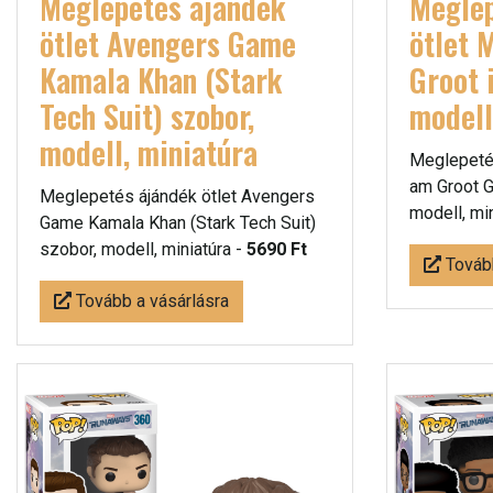
Meglepetés ájándék
Meglep
ötlet Avengers Game
ötlet 
Kamala Khan (Stark
Groot 
Tech Suit) szobor,
modell
modell, miniatúra
Meglepetés
am Groot G
Meglepetés ájándék ötlet Avengers
modell, mi
Game Kamala Khan (Stark Tech Suit)
szobor, modell, miniatúra -
5690 Ft
Tovább
Tovább a vásárlásra