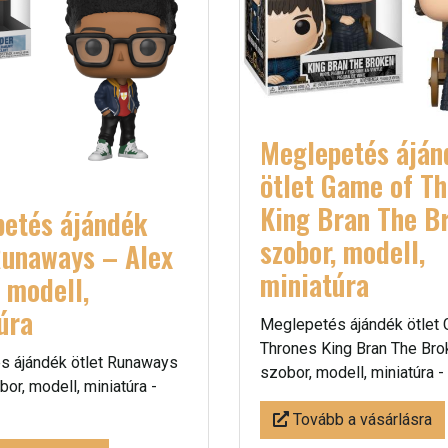
Meglepetés áján
ötlet Game of T
King Bran The B
etés ájándék
szobor, modell,
Runaways – Alex
miniatúra
, modell,
úra
Meglepetés ájándék ötlet
Thrones King Bran The Bro
s ájándék ötlet Runaways
szobor, modell, miniatúra -
or, modell, miniatúra -
Tovább a vásárlásra