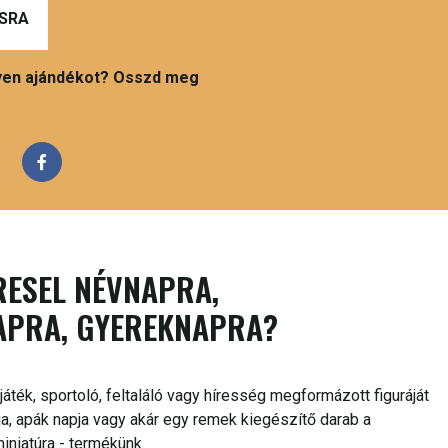
SRA
ilyen ajándékot? Osszd meg
RESEL NÉVNAPRA,
APRA, GYEREKNAPRA?
áték, sportoló, feltaláló vagy híresség megformázott figuráját
ja, apák napja vagy akár egy remek kiegészítő darab a
iniatúra - termékünk.