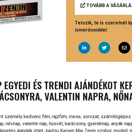
TOVÁBB A VÁSÁRLÁ
Tetszik, te is szeretnél 
ismerőseiddel
:
 EGYEDI ÉS TRENDI AJÁNDÉKOT KE
ÁCSONYRA, VALENTIN NAPRA, NŐN
nt személy kedvenc film, rajzfilm, mese, sorozat, számítógépes j
, névnap, valentin nap, húsvét, karácsony, gyereknap, anyák nap
petés ájándék ötlet Jujutsu Kaisen Mai Zenin szobor, modell, m