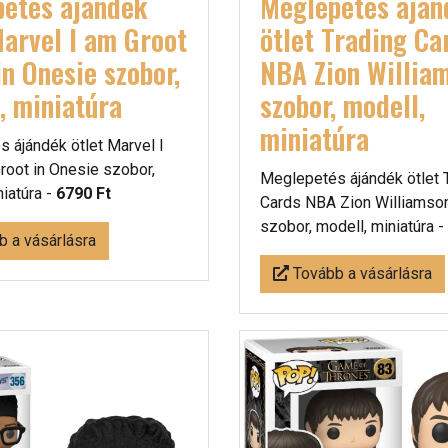
etés ájándék
Meglepetés áján
Marvel I am Groot
ötlet Trading Ca
in Onesie szobor,
NBA Zion Willia
, miniatúra
szobor, modell,
miniatúra
 ájándék ötlet Marvel I
root in Onesie szobor,
Meglepetés ájándék ötlet 
niatúra -
6790 Ft
Cards NBA Zion Williamso
szobor, modell, miniatúra -
 a vásárlásra
Tovább a vásárlásra