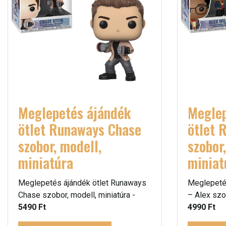
Meglepetés ájándék
Meglep
ötlet Runaways Chase
ötlet 
szobor, modell,
szobor
miniatúra
miniat
Meglepetés ájándék ötlet Runaways
Meglepeté
Chase szobor, modell, miniatúra -
– Alex szob
5490 Ft
4990 Ft