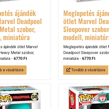
etés ájándék
Meglepetés áján
Marvel Deadpool
ötlet Marvel De
Metal szobor,
Sleepover szobor
, miniatúra
modell, miniatúr
 ájándék ötlet Marvel
Meglepetés ájándék ötlet 
Heavy Metal szobor,
Deadpool Sleepover szobor
niatúra -
6770 Ft
miniatúra -
6770 Ft
 a vásárlásra
Tovább a vásárlásra