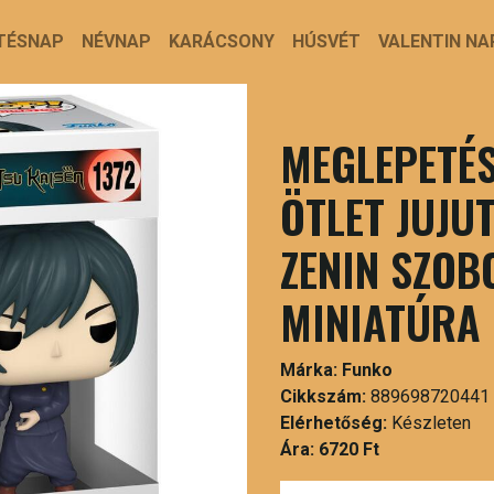
TÉSNAP
NÉVNAP
KARÁCSONY
HÚSVÉT
VALENTIN NA
MEGLEPETÉS
ÖTLET JUJU
ZENIN SZOB
MINIATÚRA
Márka:
Funko
Cikkszám:
889698720441
Elérhetőség:
Készleten
Ára:
6720 Ft