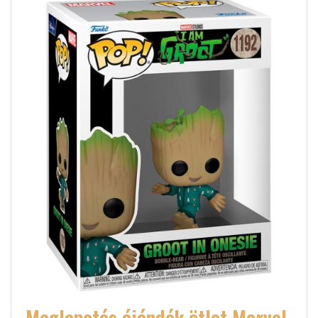
Meglepetés ájándék ötlet Marvel