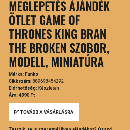
MEGLEPETÉS ÁJÁNDÉK
ÖTLET GAME OF
THRONES KING BRAN
THE BROKEN SZOBOR,
MODELL, MINIATÚRA
Márka:
Funko
Cikkszám:
889698454292
Elérhetőség:
Készleten
Ára:
4990 Ft
TOVÁBB A VÁSÁRLÁSRA
Tetszik, te is szeretnél ilyen ajándékot? Osszd