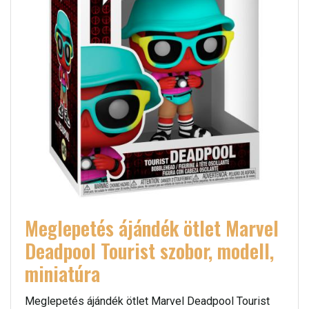
Meglepetés ájándék ötlet Marvel
Deadpool Tourist szobor, modell,
miniatúra
Meglepetés ájándék ötlet Marvel Deadpool Tourist