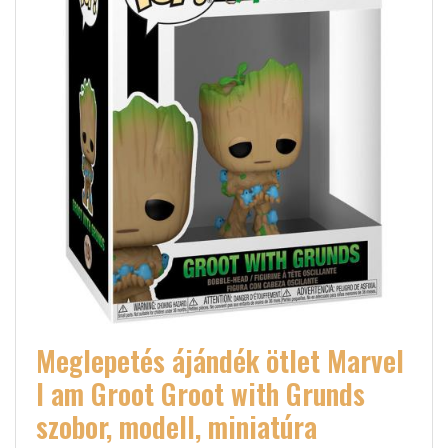
Meglepetés ájándék ötlet Marvel
I am Groot Groot with Grunds
szobor, modell, miniatúra