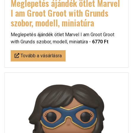
Meglepetés ájándék ötlet Marvel
I am Groot Groot with Grunds
szobor, modell, miniatúra
Meglepetés ájándék ötlet Marvel I am Groot Groot
with Grunds szobor, modell, miniatúra -
6770 Ft
Tovább a vásárlásra