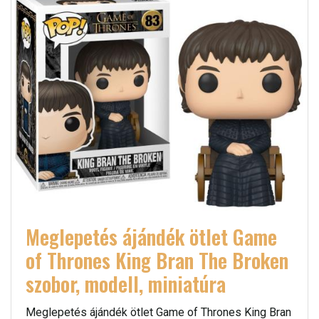
Meglepetés ájándék ötlet Game
of Thrones King Bran The Broken
szobor, modell, miniatúra
Meglepetés ájándék ötlet Game of Thrones King Bran