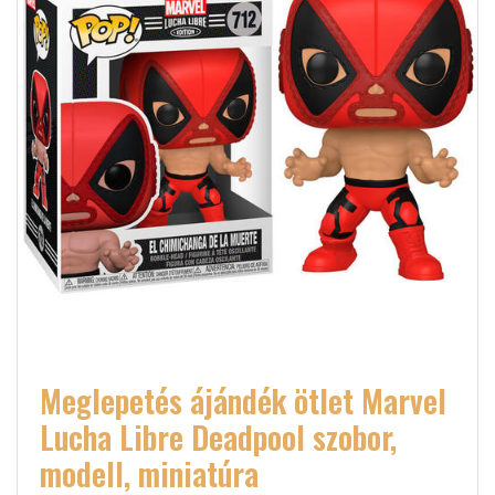
Meglepetés ájándék ötlet Marvel
Lucha Libre Deadpool szobor,
modell, miniatúra