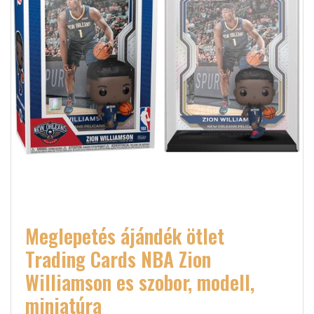
Meglepetés ájándék ötlet
Trading Cards NBA Zion
Williamson es szobor, modell,
miniatúra