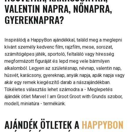
VALENTIN NAPRA, NŐNAPRA,
GYEREKNAPRA?
Inspirálódj a HappyBon ajándékkal, találd meg a meglepni
kívánt személy kedvenc film, rajzfilm, mese, sorozat,
számítógépes játék, sportoló, feltaláló vagy híresség
megformázott figuráját és lepd meg vele bármilyen
alkalomból. Legyen az születésnap, névnap, valentin nap,
húsvét, karácsony, gyereknap, anyák napja, apák napja vagy
akár egy remek kiegészítő darab a nászajándékban.
Tökéletes választás lehet számodra a - Meglepetés
ájándék ötlet Marvel I am Groot Groot with Grunds szobor,
modell, miniatúra - termékünk.
AJÁNDÉK ÖTLETEK A
HAPPYBON