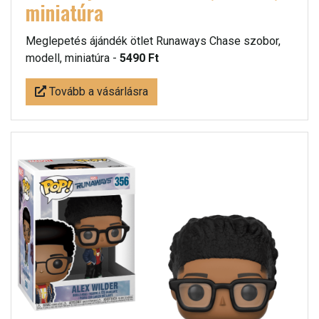
miniatúra
Meglepetés ájándék ötlet Runaways Chase szobor,
modell, miniatúra -
5490 Ft
Tovább a vásárlásra