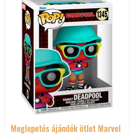
Meglepetés ájándék ötlet Marvel