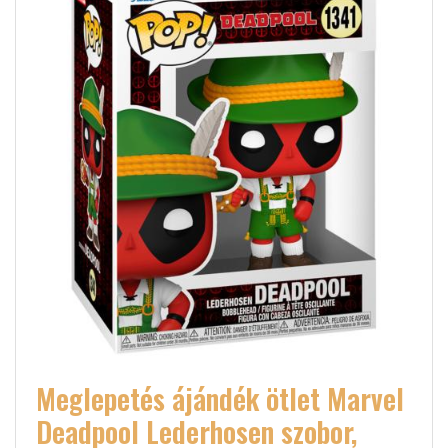
Meglepetés ájándék ötlet Marvel
Deadpool Lederhosen szobor,