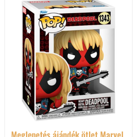
Meglepetés ájándék ötlet Marvel