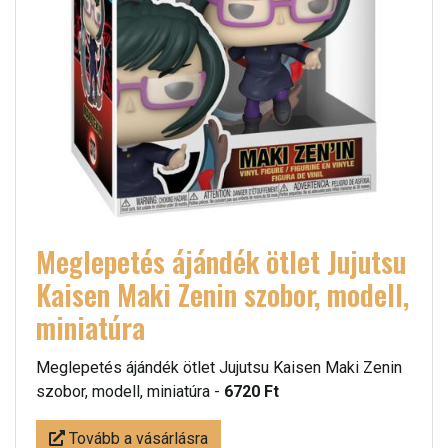
Meglepetés ájándék ötlet Jujutsu
Kaisen Maki Zenin szobor, modell,
miniatúra
Meglepetés ájándék ötlet Jujutsu Kaisen Maki Zenin
szobor, modell, miniatúra -
6720 Ft
Tovább a vásárlásra