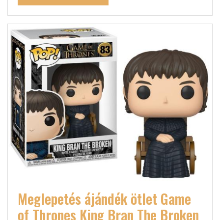
Meglepetés ájándék ötlet Game
of Thrones King Bran The Broken