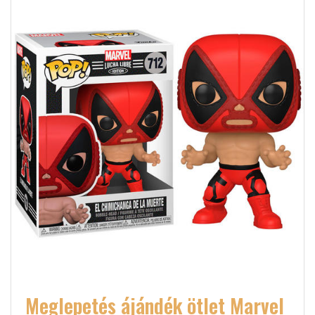
Meglepetés ájándék ötlet Marvel