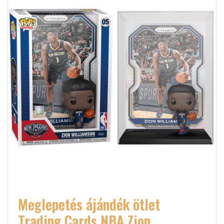
Meglepetés ájándék ötlet
Trading Cards NBA Zion