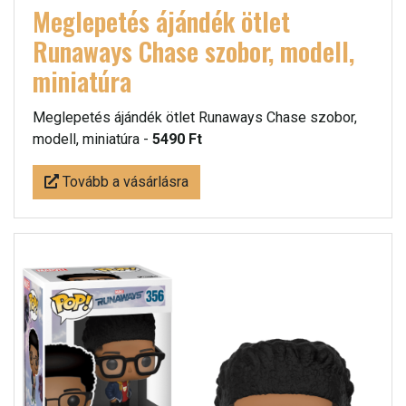
Meglepetés ájándék ötlet
Runaways Chase szobor, modell,
miniatúra
Meglepetés ájándék ötlet Runaways Chase szobor,
modell, miniatúra -
5490 Ft
Tovább a vásárlásra