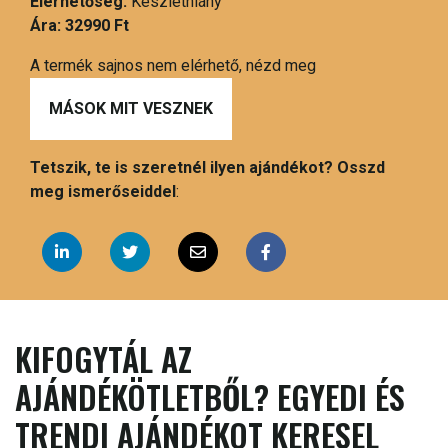
Elérhetőség:
Készlethiány
Ára:
32990 Ft
A termék sajnos nem elérhető, nézd meg
MÁSOK MIT VESZNEK
Tetszik, te is szeretnél ilyen ajándékot? Osszd
meg ismerőseiddel
:
KIFOGYTÁL AZ
AJÁNDÉKÖTLETBŐL? EGYEDI ÉS
TRENDI AJÁNDÉKOT KERESEL