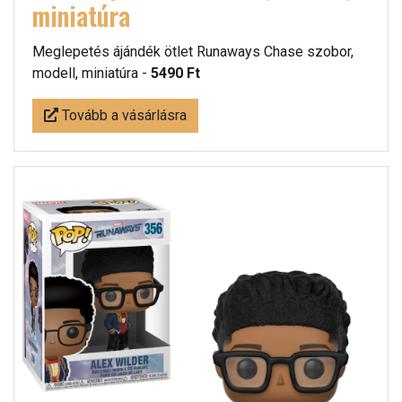
miniatúra
Meglepetés ájándék ötlet Runaways Chase szobor,
modell, miniatúra -
5490 Ft
Tovább a vásárlásra