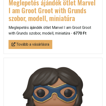
Meglepetés ájándék ötlet Marvel
I am Groot Groot with Grunds
szobor, modell, miniatúra
Meglepetés ájándék ötlet Marvel I am Groot Groot
with Grunds szobor, modell, miniatúra -
6770 Ft
Tovább a vásárlásra