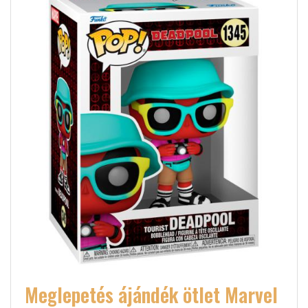
Meglepetés ájándék ötlet Marvel