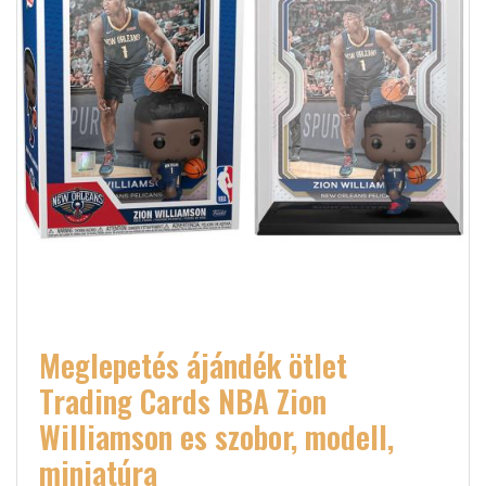
Meglepetés ájándék ötlet
Trading Cards NBA Zion
Williamson es szobor, modell,
miniatúra