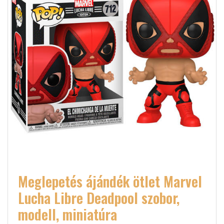
Meglepetés ájándék ötlet Marvel
Lucha Libre Deadpool szobor,
modell, miniatúra