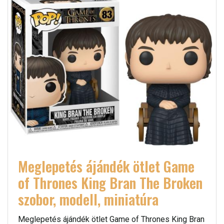
Meglepetés ájándék ötlet Game
of Thrones King Bran The Broken
szobor, modell, miniatúra
Meglepetés ájándék ötlet Game of Thrones King Bran