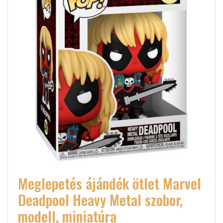
Meglepetés ájándék ötlet Marvel
Deadpool Heavy Metal szobor,
modell, miniatúra