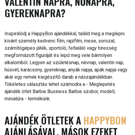
VALENTIN NAPRA, NŐNAPRA,
GYEREKNAPRA?
Inspirálódj a HappyBon ajándékkal, találd meg a meglepni
kívánt személy kedvenc film, rajzfilm, mese, sorozat,
számítógépes játék, sportoló, feltaláló vagy híresség
megformázott figuráját és lepd meg vele bármilyen
alkalomból. Legyen az születésnap, névnap, valentin nap,
húsvét, karácsony, gyereknap, anyák napja, apák napja vagy
akár egy remek kiegészítő darab a nászajándékban.
Tökéletes választás lehet számodra a - Meglepetés
ájándék ötlet Barbie Business Barbie szobor, modell,
miniatúra - termékünk.
AJÁNDÉK ÖTLETEK A
HAPPYBON
AJÁNLÁSÁVAL, MÁSOK EZEKET