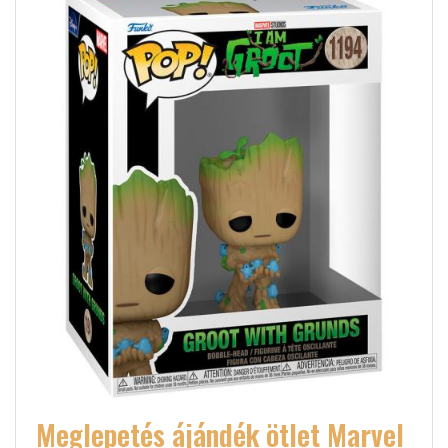
Meglepetés ájándék ötlet Marvel