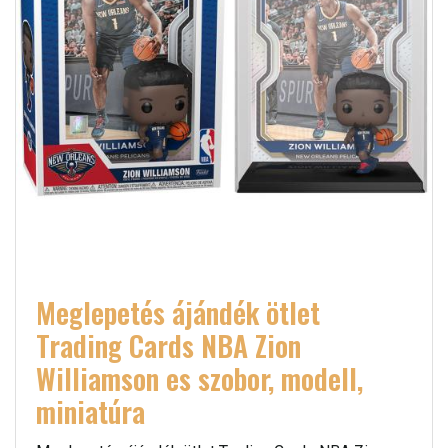
Meglepetés ájándék ötlet
Trading Cards NBA Zion
Williamson es szobor, modell,
miniatúra