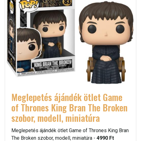
Meglepetés ájándék ötlet Game
of Thrones King Bran The Broken
szobor, modell, miniatúra
Meglepetés ájándék ötlet Game of Thrones King Bran
The Broken szobor, modell, miniatúra -
4990 Ft