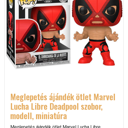
Meglepetés ájándék ötlet Marvel
Lucha Libre Deadpool szobor,
modell, miniatúra
Meglepetés ájándék ötlet Marvel Lucha Libre