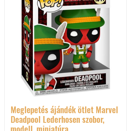
Meglepetés ájándék ötlet Marvel
Deadpool Lederhosen szobor,
modell, miniatúra