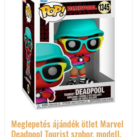
Meglepetés ájándék ötlet Marvel
Deadpool Tourist szobor, modell,