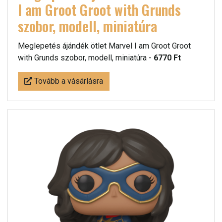
I am Groot Groot with Grunds
szobor, modell, miniatúra
Meglepetés ájándék ötlet Marvel I am Groot Groot
with Grunds szobor, modell, miniatúra -
6770 Ft
Tovább a vásárlásra