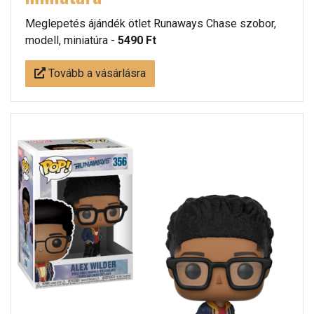
Meglepetés ájándék ötlet Runaways Chase szobor,
modell, miniatúra -
5490 Ft
Tovább a vásárlásra