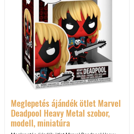
Meglepetés ájándék ötlet Marvel
Deadpool Heavy Metal szobor,
modell, miniatúra