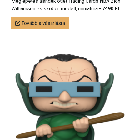
Meglepetés ájándék ötlet Trading Cards NBA Zion
Williamson es szobor, modell, miniatúra -
7490 Ft
Tovább a vásárlásra