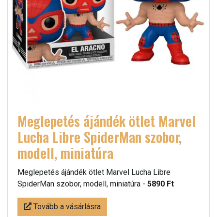
Meglepetés ájándék ötlet Marvel
Lucha Libre SpiderMan szobor,
modell, miniatúra
Meglepetés ájándék ötlet Marvel Lucha Libre
SpiderMan szobor, modell, miniatúra -
5890 Ft
Tovább a vásárlásra