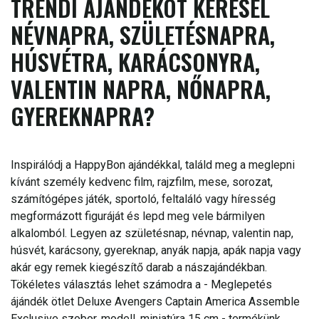
TRENDI AJÁNDÉKOT KERESEL
NÉVNAPRA, SZÜLETÉSNAPRA,
HÚSVÉTRA, KARÁCSONYRA,
VALENTIN NAPRA, NŐNAPRA,
GYEREKNAPRA?
Inspirálódj a HappyBon ajándékkal, találd meg a meglepni
kívánt személy kedvenc film, rajzfilm, mese, sorozat,
számítógépes játék, sportoló, feltaláló vagy híresség
megformázott figuráját és lepd meg vele bármilyen
alkalomból. Legyen az születésnap, névnap, valentin nap,
húsvét, karácsony, gyereknap, anyák napja, apák napja vagy
akár egy remek kiegészítő darab a nászajándékban.
Tökéletes választás lehet számodra a - Meglepetés
ájándék ötlet Deluxe Avengers Captain America Assemble
Exclusive szobor, modell, miniatúra 15 cm - termékünk.