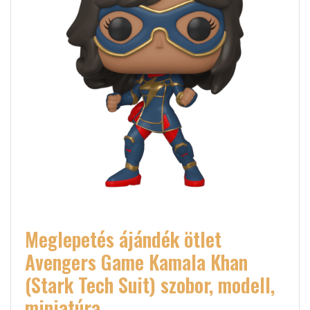
Meglepetés ájándék ötlet
Avengers Game Kamala Khan
(Stark Tech Suit) szobor, modell,
miniatúra