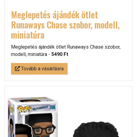
Meglepetés ájándék ötlet
Runaways Chase szobor, modell,
miniatúra
Meglepetés ájándék ötlet Runaways Chase szobor,
modell, miniatúra -
5490 Ft
Tovább a vásárlásra