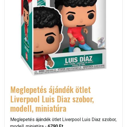
Meglepetés ájándék ötlet
Liverpool Luis Diaz szobor,
modell, miniatúra
Meglepetés ájándék ötlet Liverpool Luis Diaz szobor,
modell, miniatúra -
6790 Ft