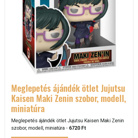
Meglepetés ájándék ötlet Jujutsu
Kaisen Maki Zenin szobor, modell,
miniatúra
Meglepetés ájándék ötlet Jujutsu Kaisen Maki Zenin
szobor, modell, miniatúra -
6720 Ft