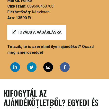
Márka:
Funko
Cikkszám:
889698450768
Elérhetőség:
Készleten
Ára:
13590 Ft
TOVÁBB A VÁSÁRLÁSRA
Tetszik, te is szeretnél ilyen ajándékot? Osszd
meg ismerőseiddel
:
KIFOGYTÁL AZ
AJÁNDÉKÖTLETBŐL? EGYEDI ÉS