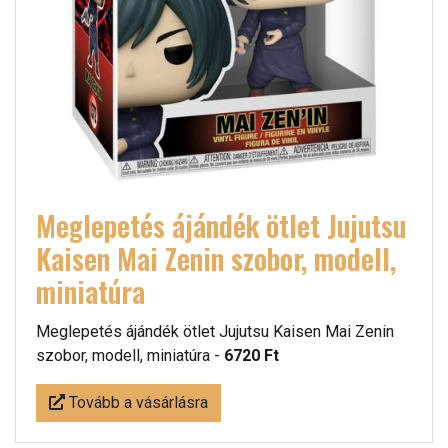
Meglepetés ájándék ötlet Jujutsu
Kaisen Mai Zenin szobor, modell,
miniatúra
Meglepetés ájándék ötlet Jujutsu Kaisen Mai Zenin
szobor, modell, miniatúra -
6720 Ft
Tovább a vásárlásra