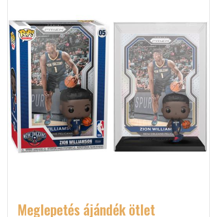
Meglepetés ájándék ötlet