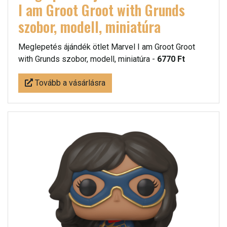
I am Groot Groot with Grunds
szobor, modell, miniatúra
Meglepetés ájándék ötlet Marvel I am Groot Groot
with Grunds szobor, modell, miniatúra -
6770 Ft
Tovább a vásárlásra