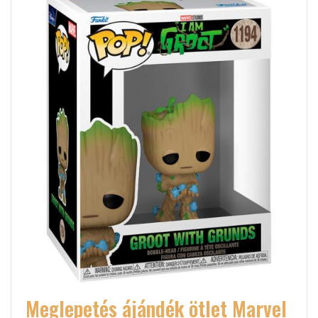
Meglepetés ájándék ötlet Marvel