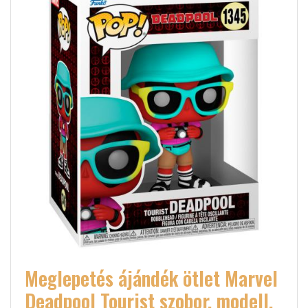
Meglepetés ájándék ötlet Marvel
Deadpool Tourist szobor, modell,