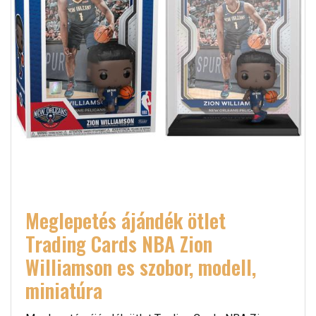
Meglepetés ájándék ötlet
Trading Cards NBA Zion
Williamson es szobor, modell,
miniatúra