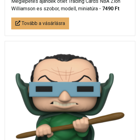
Meglepetés ájándék ötlet Trading Cards NBA Zion
Williamson es szobor, modell, miniatúra -
7490 Ft
Tovább a vásárlásra