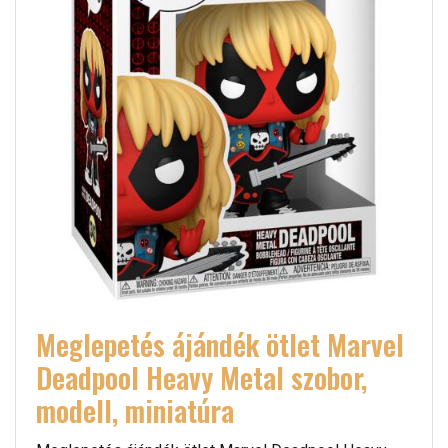
Meglepetés ájándék ötlet Marvel
Deadpool Heavy Metal szobor,
modell, miniatúra