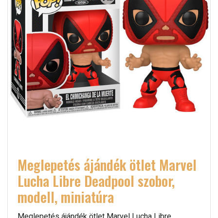
Meglepetés ájándék ötlet Marvel
Lucha Libre Deadpool szobor,
modell, miniatúra
Meglepetés ájándék ötlet Marvel Lucha Libre