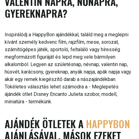
VALENTIN NAPRA, NŐNAPRA,
GYEREKNAPRA?
Inspirálódj a HappyBon ajándékkal, találd meg a meglepni
kívánt személy kedvenc film, rajzfilm, mese, sorozat,
számítógépes játék, sportoló, feltaláló vagy híresség
megformázott figuráját és lepd meg vele bármilyen
alkalomból. Legyen az születésnap, névnap, valentin nap,
húsvét, karácsony, gyereknap, anyák napja, apák napja vagy
akár egy remek kiegészítő darab a nászajándékban.
Tökéletes választás lehet számodra a - Meglepetés
ájándék ötlet Disney Encanto Julieta szobor, modell,
miniatúra - termékünk.
AJÁNDÉK ÖTLETEK A
HAPPYBON
AJÁNLÁSÁVAL, MÁSOK EZEKET