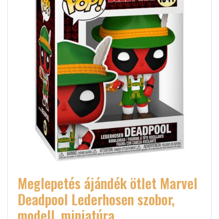
Meglepetés ájándék ötlet Marvel
Deadpool Lederhosen szobor,
modell, miniatúra