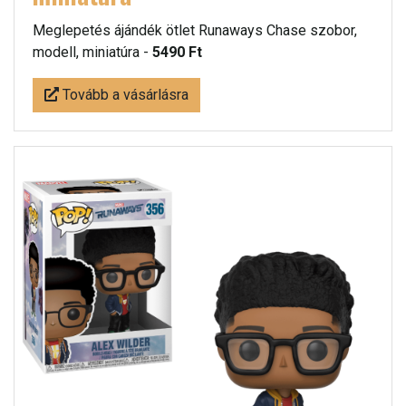
Meglepetés ájándék ötlet Runaways Chase szobor,
modell, miniatúra -
5490 Ft
Tovább a vásárlásra