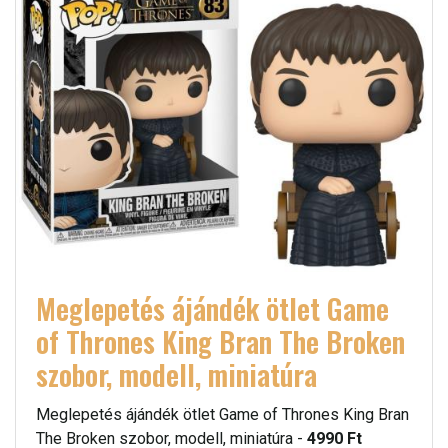
Meglepetés ájándék ötlet Game
of Thrones King Bran The Broken
szobor, modell, miniatúra
Meglepetés ájándék ötlet Game of Thrones King Bran
The Broken szobor, modell, miniatúra -
4990 Ft