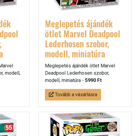
dék
Meglepetés ájándék
adpool
ötlet Marvel Deadpool
,
Lederhosen szobor,
a
modell, miniatúra
Marvel
Meglepetés ájándék ötlet Marvel
, modell,
Deadpool Lederhosen szobor,
modell, miniatúra -
5990 Ft
Tovább a vásárlásra