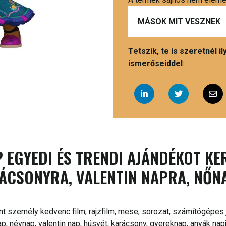
MÁSOK MIT VESZNEK
Tetszik, te is szeretnél 
ismerőseiddel
:
 EGYEDI ÉS TRENDI AJÁNDÉKOT KE
ÁCSONYRA, VALENTIN NAPRA, NŐN
nt személy kedvenc film, rajzfilm, mese, sorozat, számítógépes j
, névnap, valentin nap, húsvét, karácsony, gyereknap, anyák nap