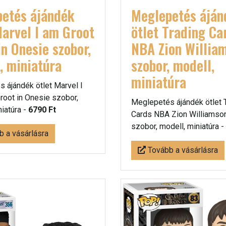
etés ájándék
Meglepetés áján
Marvel I am Groot
ötlet Trading Ca
in Onesie szobor,
NBA Zion Willia
, miniatúra
szobor, modell,
miniatúra
 ájándék ötlet Marvel I
root in Onesie szobor,
Meglepetés ájándék ötlet 
niatúra -
6790 Ft
Cards NBA Zion Williamso
szobor, modell, miniatúra -
 a vásárlásra
Tovább a vásárlásra