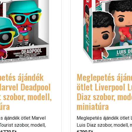
etés ájándék
Meglepetés áján
Marvel Deadpool
ötlet Liverpool L
t szobor, modell,
Diaz szobor, mode
úra
miniatúra
 ájándék ötlet Marvel
Meglepetés ájándék ötlet 
ourist szobor, modell,
Luis Diaz szobor, modell, m