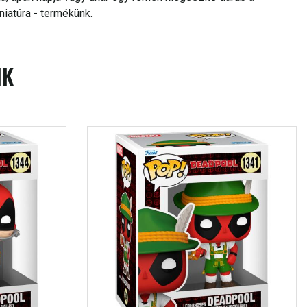
iatúra - termékünk.
IK