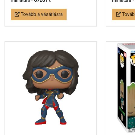
miniatúra -
6720 Ft
miniatúra 
Tovább a vásárlásra
Tovább