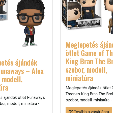
Meglepetés áján
ötlet Game of T
King Bran The B
etés ájándék
szobor, modell,
Runaways – Alex
miniatúra
, modell,
úra
Meglepetés ájándék ötlet
Thrones King Bran The Bro
s ájándék ötlet Runaways
szobor, modell, miniatúra -
or, modell, miniatúra -
Tovább a vásárlásra