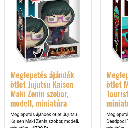
Meglepetés ájándék
Meglep
ötlet Jujutsu Kaisen
ötlet 
Maki Zenin szobor,
Touris
modell, miniatúra
miniat
Meglepetés ájándék ötlet Jujutsu
Meglepetés
Kaisen Maki Zenin szobor, modell,
Deadpool T