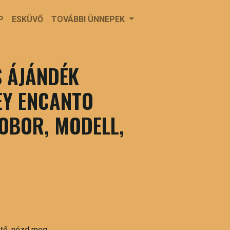
P
ESKÜVŐ
TOVÁBBI ÜNNEPEK
 ÁJÁNDÉK
EY ENCANTO
OBOR, MODELL,
ető, nézd meg