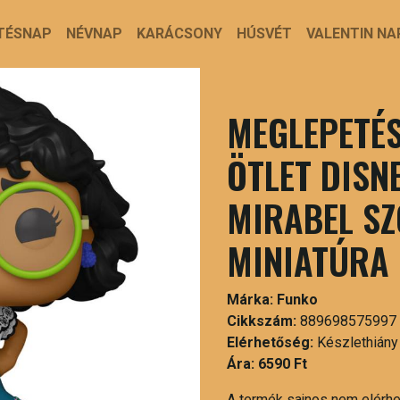
TÉSNAP
NÉVNAP
KARÁCSONY
HÚSVÉT
VALENTIN NA
MEGLEPETÉS
ÖTLET DISN
MIRABEL SZ
MINIATÚRA
Márka:
Funko
Cikkszám:
889698575997
Elérhetőség:
Készlethiány
Ára:
6590 Ft
A termék sajnos nem elérh