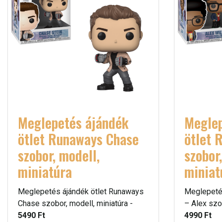
Meglepetés ájándék
Meglep
ötlet Runaways Chase
ötlet 
szobor, modell,
szobor
miniatúra
miniat
Meglepetés ájándék ötlet Runaways
Meglepeté
Chase szobor, modell, miniatúra -
– Alex szob
5490 Ft
4990 Ft