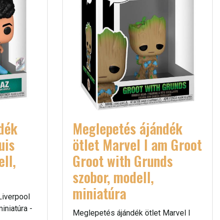
dék
Meglepetés ájándék
uis
ötlet Marvel I am Groot
ll,
Groot with Grunds
szobor, modell,
miniatúra
Liverpool
iniatúra -
Meglepetés ájándék ötlet Marvel I