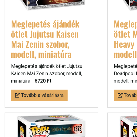
Meglepetés ájándék
Meglep
ötlet Jujutsu Kaisen
ötlet 
Mai Zenin szobor,
Heavy 
modell, miniatúra
modell
Meglepetés ájándék ötlet Jujutsu
Meglepetés
Kaisen Mai Zenin szobor, modell,
Deadpool 
miniatúra -
6720 Ft
modell, mi
Tovább a vásárlásra
Tovább