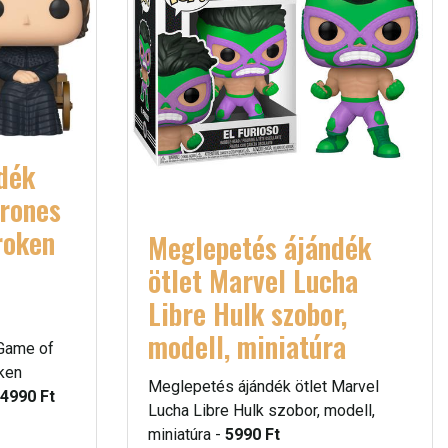
dék
hrones
roken
Meglepetés ájándék
ötlet Marvel Lucha
Libre Hulk szobor,
modell, miniatúra
 Game of
ken
Meglepetés ájándék ötlet Marvel
4990 Ft
Lucha Libre Hulk szobor, modell,
miniatúra -
5990 Ft