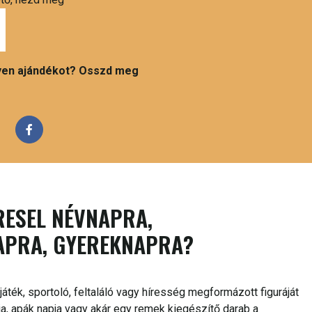
ilyen ajándékot? Osszd meg
RESEL NÉVNAPRA,
APRA, GYEREKNAPRA?
áték, sportoló, feltaláló vagy híresség megformázott figuráját
ja, apák napja vagy akár egy remek kiegészítő darab a