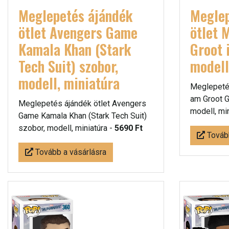
Meglepetés ájándék
Meglep
ötlet Avengers Game
ötlet 
Kamala Khan (Stark
Groot 
Tech Suit) szobor,
modell
modell, miniatúra
Meglepetés
am Groot G
Meglepetés ájándék ötlet Avengers
modell, mi
Game Kamala Khan (Stark Tech Suit)
szobor, modell, miniatúra -
5690 Ft
Tovább
Tovább a vásárlásra