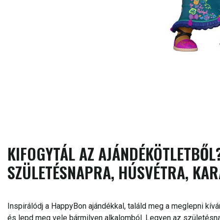
KIFOGYTÁL AZ AJÁNDÉKÖTLETBŐL?
SZÜLETÉSNAPRA, HÚSVÉTRA, KAR
Inspirálódj a HappyBon ajándékkal, találd meg a meglepni kívá
és lepd meg vele bármilyen alkalomból. Legyen az születésnap