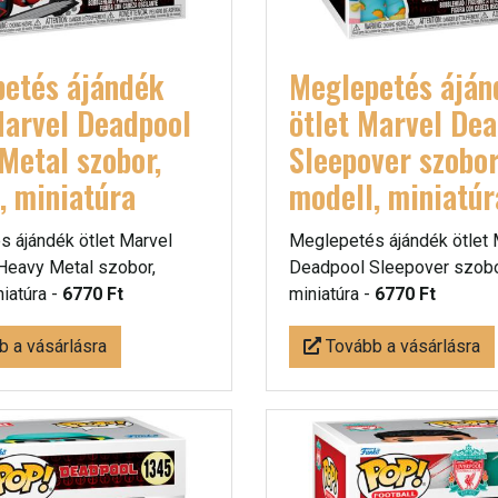
etés ájándék
Meglepetés áján
Marvel Deadpool
ötlet Marvel De
Metal szobor,
Sleepover szobor
, miniatúra
modell, miniatúr
 ájándék ötlet Marvel
Meglepetés ájándék ötlet 
Heavy Metal szobor,
Deadpool Sleepover szobor
niatúra -
6770 Ft
miniatúra -
6770 Ft
 a vásárlásra
Tovább a vásárlásra