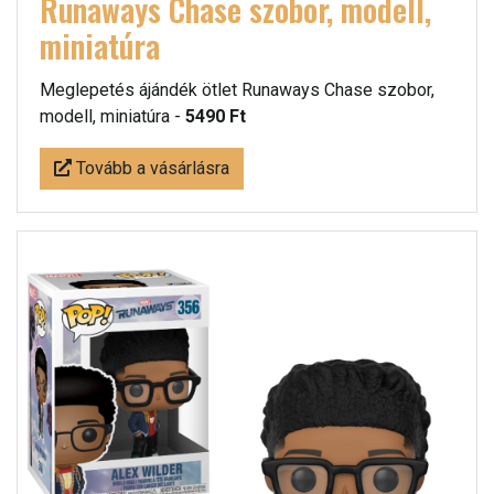
Runaways Chase szobor, modell,
miniatúra
Meglepetés ájándék ötlet Runaways Chase szobor,
modell, miniatúra -
5490 Ft
Tovább a vásárlásra