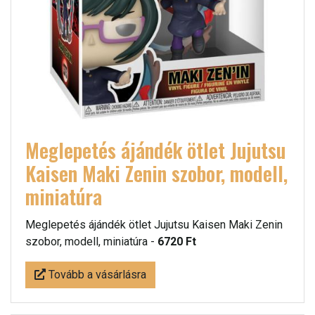
Meglepetés ájándék ötlet Jujutsu
Kaisen Maki Zenin szobor, modell,
miniatúra
Meglepetés ájándék ötlet Jujutsu Kaisen Maki Zenin
szobor, modell, miniatúra -
6720 Ft
Tovább a vásárlásra