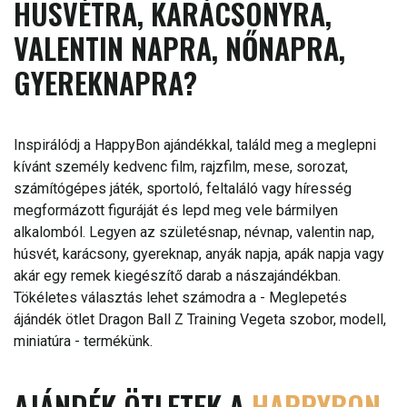
HÚSVÉTRA, KARÁCSONYRA,
VALENTIN NAPRA, NŐNAPRA,
GYEREKNAPRA?
Inspirálódj a HappyBon ajándékkal, találd meg a meglepni
kívánt személy kedvenc film, rajzfilm, mese, sorozat,
számítógépes játék, sportoló, feltaláló vagy híresség
megformázott figuráját és lepd meg vele bármilyen
alkalomból. Legyen az születésnap, névnap, valentin nap,
húsvét, karácsony, gyereknap, anyák napja, apák napja vagy
akár egy remek kiegészítő darab a nászajándékban.
Tökéletes választás lehet számodra a - Meglepetés
ájándék ötlet Dragon Ball Z Training Vegeta szobor, modell,
miniatúra - termékünk.
AJÁNDÉK ÖTLETEK A
HAPPYBON