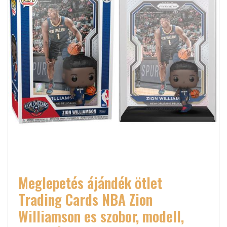
Meglepetés ájándék ötlet
Trading Cards NBA Zion
Williamson es szobor, modell,