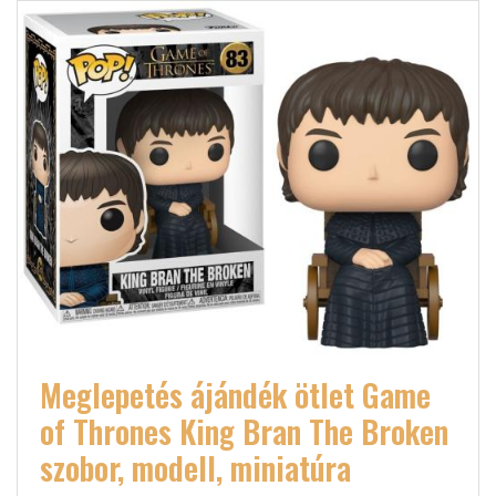
Meglepetés ájándék ötlet Game
of Thrones King Bran The Broken
szobor, modell, miniatúra