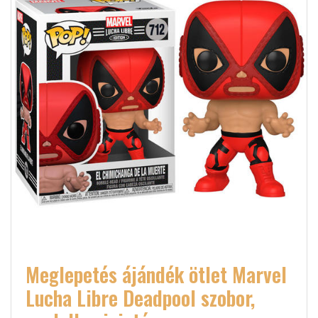
Meglepetés ájándék ötlet Marvel
Lucha Libre Deadpool szobor,