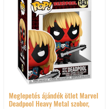
Meglepetés ájándék ötlet Marvel
Deadpool Heavy Metal szobor,