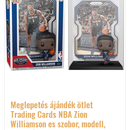
Meglepetés ájándék ötlet
Trading Cards NBA Zion
Williamson es szobor, modell,