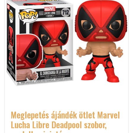
Meglepetés ájándék ötlet Marvel
Lucha Libre Deadpool szobor,