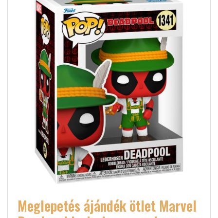
Meglepetés ájándék ötlet Marvel