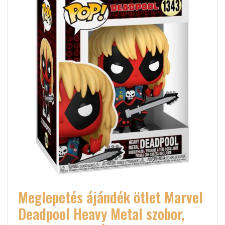
Meglepetés ájándék ötlet Marvel
Deadpool Heavy Metal szobor,