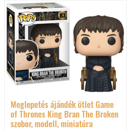
Meglepetés ájándék ötlet Game
of Thrones King Bran The Broken
szobor, modell, miniatúra