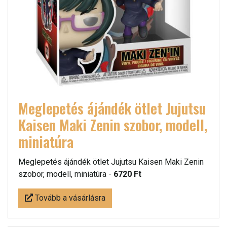
Meglepetés ájándék ötlet Jujutsu
Kaisen Maki Zenin szobor, modell,
miniatúra
Meglepetés ájándék ötlet Jujutsu Kaisen Maki Zenin
szobor, modell, miniatúra -
6720 Ft
Tovább a vásárlásra