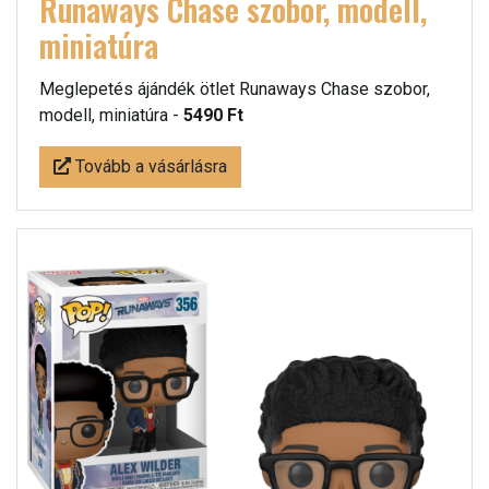
Runaways Chase szobor, modell,
miniatúra
Meglepetés ájándék ötlet Runaways Chase szobor,
modell, miniatúra -
5490 Ft
Tovább a vásárlásra