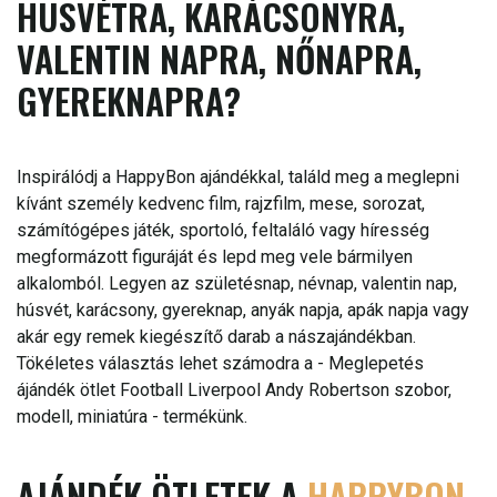
HÚSVÉTRA, KARÁCSONYRA,
VALENTIN NAPRA, NŐNAPRA,
GYEREKNAPRA?
Inspirálódj a HappyBon ajándékkal, találd meg a meglepni
kívánt személy kedvenc film, rajzfilm, mese, sorozat,
számítógépes játék, sportoló, feltaláló vagy híresség
megformázott figuráját és lepd meg vele bármilyen
alkalomból. Legyen az születésnap, névnap, valentin nap,
húsvét, karácsony, gyereknap, anyák napja, apák napja vagy
akár egy remek kiegészítő darab a nászajándékban.
Tökéletes választás lehet számodra a - Meglepetés
ájándék ötlet Football Liverpool Andy Robertson szobor,
modell, miniatúra - termékünk.
AJÁNDÉK ÖTLETEK A
HAPPYBON