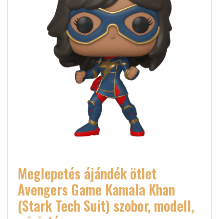
Meglepetés ájándék ötlet
Avengers Game Kamala Khan
(Stark Tech Suit) szobor, modell,