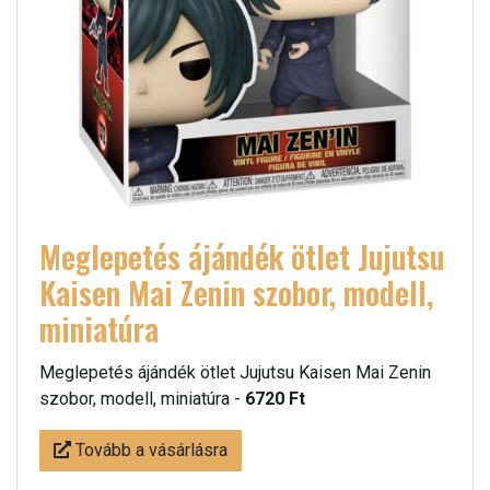
Meglepetés ájándék ötlet Jujutsu
Kaisen Mai Zenin szobor, modell,
miniatúra
Meglepetés ájándék ötlet Jujutsu Kaisen Mai Zenin
szobor, modell, miniatúra -
6720 Ft
Tovább a vásárlásra