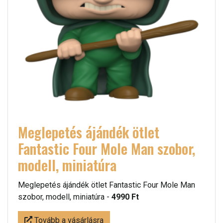
Meglepetés ájándék ötlet
Fantastic Four Mole Man szobor,
modell, miniatúra
Meglepetés ájándék ötlet Fantastic Four Mole Man
szobor, modell, miniatúra -
4990 Ft
Tovább a vásárlásra