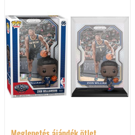
Meglepetés ájándék ötlet