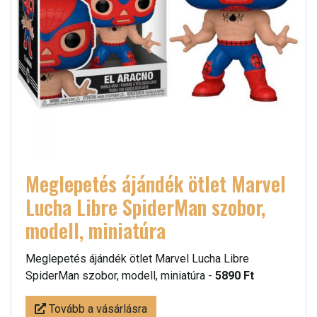
Meglepetés ájándék ötlet Marvel
Lucha Libre SpiderMan szobor,
modell, miniatúra
Meglepetés ájándék ötlet Marvel Lucha Libre
SpiderMan szobor, modell, miniatúra -
5890 Ft
Tovább a vásárlásra