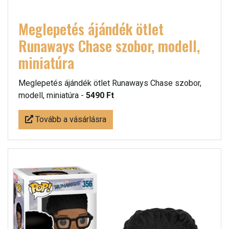
Meglepetés ájándék ötlet
Runaways Chase szobor, modell,
miniatúra
Meglepetés ájándék ötlet Runaways Chase szobor,
modell, miniatúra -
5490 Ft
Tovább a vásárlásra