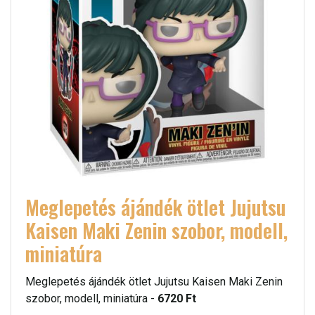
Meglepetés ájándék ötlet Jujutsu
Kaisen Maki Zenin szobor, modell,
miniatúra
Meglepetés ájándék ötlet Jujutsu Kaisen Maki Zenin
szobor, modell, miniatúra -
6720 Ft