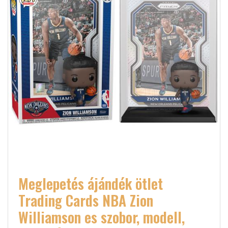
Meglepetés ájándék ötlet
Trading Cards NBA Zion
Williamson es szobor, modell,