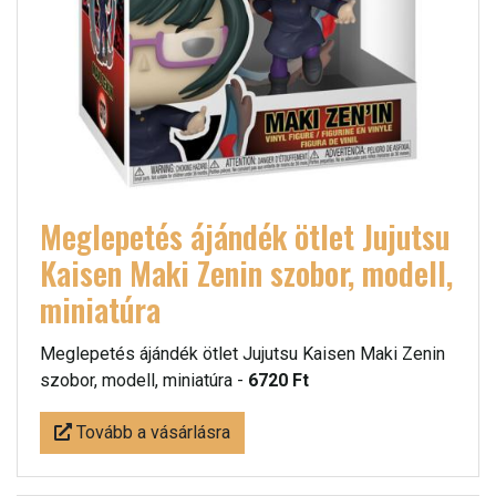
Meglepetés ájándék ötlet Jujutsu
Kaisen Maki Zenin szobor, modell,
miniatúra
Meglepetés ájándék ötlet Jujutsu Kaisen Maki Zenin
szobor, modell, miniatúra -
6720 Ft
Tovább a vásárlásra