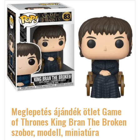
Meglepetés ájándék ötlet Game
of Thrones King Bran The Broken
szobor, modell, miniatúra