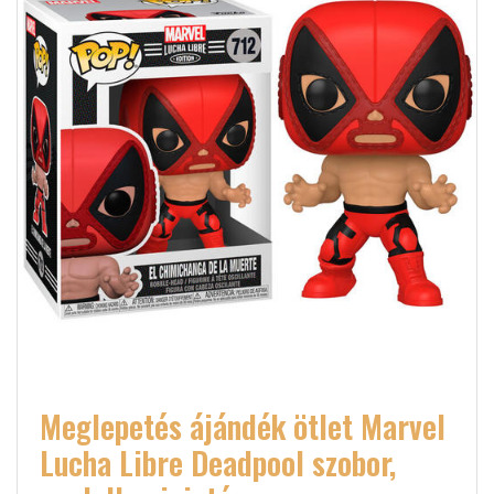
Meglepetés ájándék ötlet Marvel
Lucha Libre Deadpool szobor,