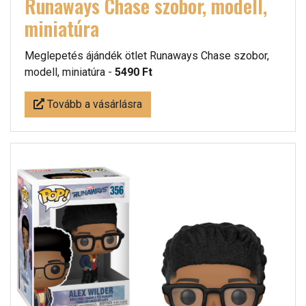
Runaways Chase szobor, modell,
miniatúra
Meglepetés ájándék ötlet Runaways Chase szobor,
modell, miniatúra -
5490 Ft
Tovább a vásárlásra