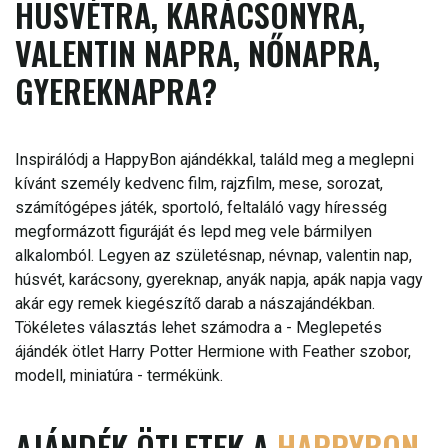
HÚSVÉTRA, KARÁCSONYRA,
VALENTIN NAPRA, NŐNAPRA,
GYEREKNAPRA?
Inspirálódj a HappyBon ajándékkal, találd meg a meglepni
kívánt személy kedvenc film, rajzfilm, mese, sorozat,
számítógépes játék, sportoló, feltaláló vagy híresség
megformázott figuráját és lepd meg vele bármilyen
alkalomból. Legyen az születésnap, névnap, valentin nap,
húsvét, karácsony, gyereknap, anyák napja, apák napja vagy
akár egy remek kiegészítő darab a nászajándékban.
Tökéletes választás lehet számodra a - Meglepetés
ájándék ötlet Harry Potter Hermione with Feather szobor,
modell, miniatúra - termékünk.
AJÁNDÉK ÖTLETEK A
HAPPYBON