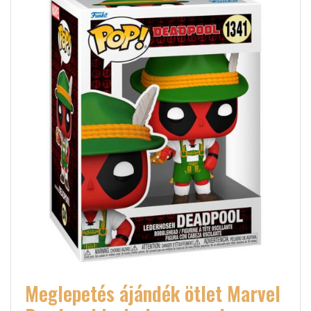
Meglepetés ájándék ötlet Marvel