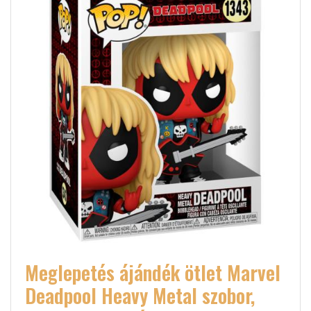
Meglepetés ájándék ötlet Marvel
Deadpool Heavy Metal szobor,