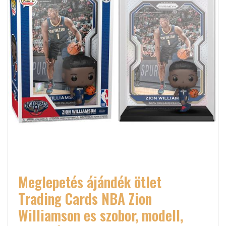
Meglepetés ájándék ötlet
Trading Cards NBA Zion
Williamson es szobor, modell,