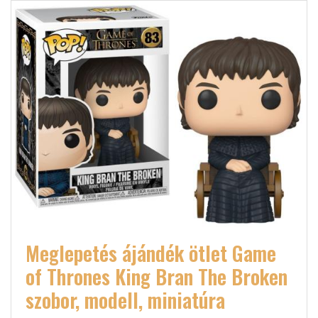
Meglepetés ájándék ötlet Game
of Thrones King Bran The Broken
szobor, modell, miniatúra