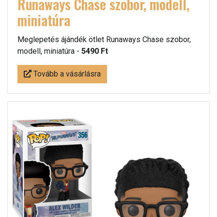
Runaways Chase szobor, modell,
miniatúra
Meglepetés ájándék ötlet Runaways Chase szobor,
modell, miniatúra -
5490 Ft
Tovább a vásárlásra