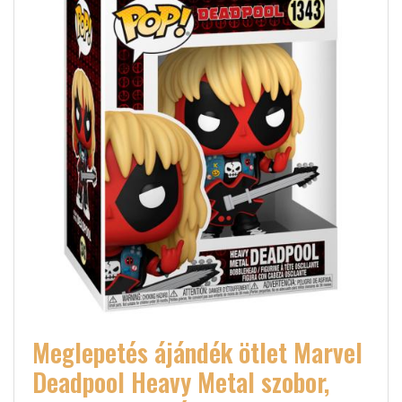
Meglepetés ájándék ötlet Marvel
Deadpool Heavy Metal szobor,