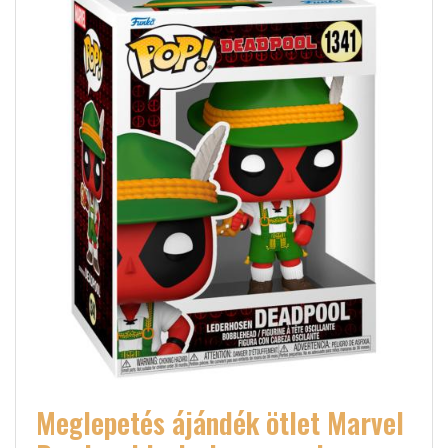
Meglepetés ájándék ötlet Marvel