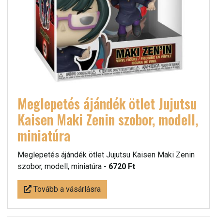
Meglepetés ájándék ötlet Jujutsu
Kaisen Maki Zenin szobor, modell,
miniatúra
Meglepetés ájándék ötlet Jujutsu Kaisen Maki Zenin
szobor, modell, miniatúra -
6720 Ft
Tovább a vásárlásra