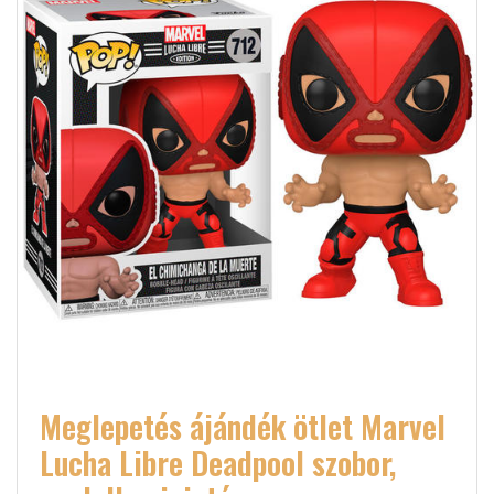
Meglepetés ájándék ötlet Marvel
Lucha Libre Deadpool szobor,