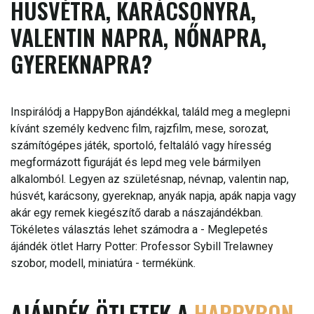
HÚSVÉTRA, KARÁCSONYRA,
VALENTIN NAPRA, NŐNAPRA,
GYEREKNAPRA?
Inspirálódj a HappyBon ajándékkal, találd meg a meglepni
kívánt személy kedvenc film, rajzfilm, mese, sorozat,
számítógépes játék, sportoló, feltaláló vagy híresség
megformázott figuráját és lepd meg vele bármilyen
alkalomból. Legyen az születésnap, névnap, valentin nap,
húsvét, karácsony, gyereknap, anyák napja, apák napja vagy
akár egy remek kiegészítő darab a nászajándékban.
Tökéletes választás lehet számodra a - Meglepetés
ájándék ötlet Harry Potter: Professor Sybill Trelawney
szobor, modell, miniatúra - termékünk.
AJÁNDÉK ÖTLETEK A
HAPPYBON