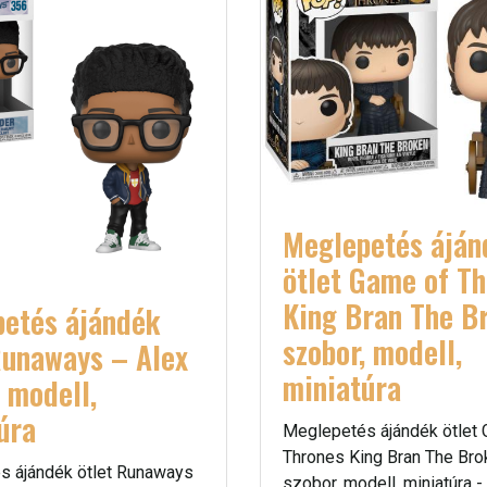
Meglepetés áján
ötlet Game of T
King Bran The B
etés ájándék
szobor, modell,
Runaways – Alex
miniatúra
, modell,
úra
Meglepetés ájándék ötlet
Thrones King Bran The Bro
s ájándék ötlet Runaways
szobor, modell, miniatúra -