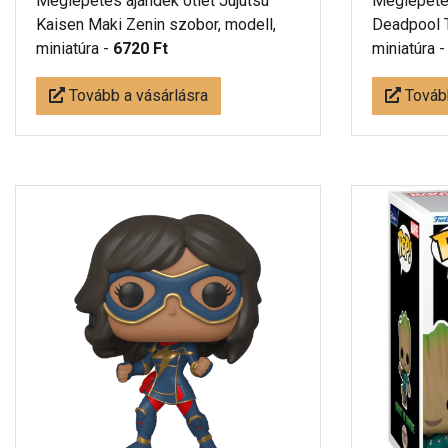
Meglepetés ájándék ötlet Jujutsu
Meglepetés
Kaisen Maki Zenin szobor, modell,
Deadpool T
miniatúra -
6720 Ft
miniatúra 
Tovább a vásárlásra
Tovább