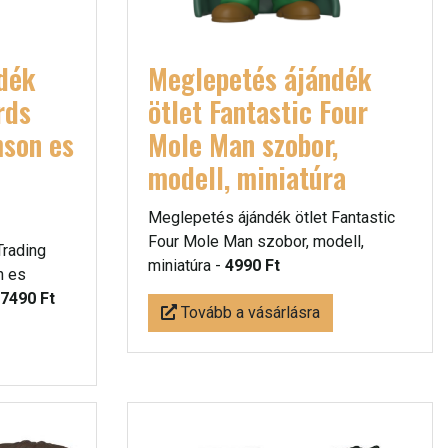
dék
Meglepetés ájándék
rds
ötlet Fantastic Four
mson es
Mole Man szobor,
modell, miniatúra
Meglepetés ájándék ötlet Fantastic
Four Mole Man szobor, modell,
Trading
miniatúra -
4990 Ft
n es
7490 Ft
Tovább a vásárlásra