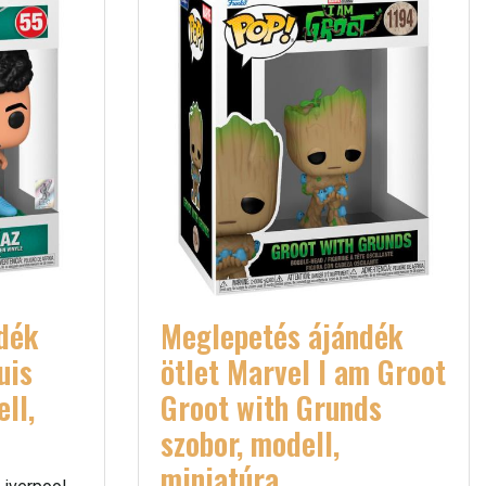
dék
Meglepetés ájándék
uis
ötlet Marvel I am Groot
ll,
Groot with Grunds
szobor, modell,
miniatúra