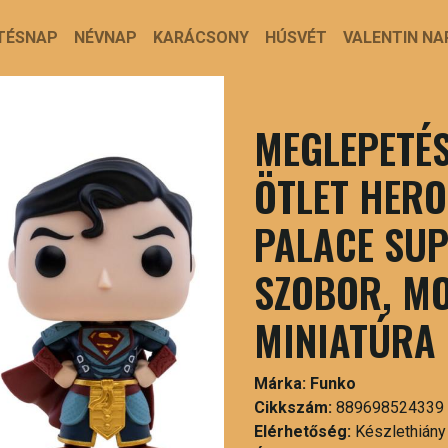
TÉSNAP
NÉVNAP
KARÁCSONY
HÚSVÉT
VALENTIN NA
MEGLEPETÉS
ÖTLET HERO
PALACE SU
SZOBOR, MO
MINIATÚRA
Márka:
Funko
Cikkszám:
889698524339
Elérhetőség:
Készlethiány