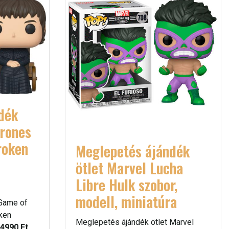
dék
hrones
roken
Meglepetés ájándék
ötlet Marvel Lucha
Libre Hulk szobor,
modell, miniatúra
 Game of
ken
Meglepetés ájándék ötlet Marvel
4990 Ft