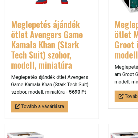
Meglepetés ájándék
Meglep
ötlet Avengers Game
ötlet 
Kamala Khan (Stark
Groot 
Tech Suit) szobor,
modell
modell, miniatúra
Meglepetés
am Groot G
Meglepetés ájándék ötlet Avengers
modell, mi
Game Kamala Khan (Stark Tech Suit)
szobor, modell, miniatúra -
5690 Ft
Tovább
Tovább a vásárlásra