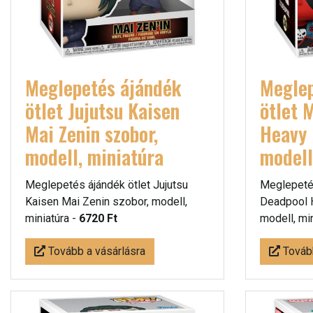
Meglepetés ájándék
Meglep
ötlet Jujutsu Kaisen
ötlet 
Mai Zenin szobor,
Heavy 
modell, miniatúra
modell
Meglepetés ájándék ötlet Jujutsu
Meglepetés
Kaisen Mai Zenin szobor, modell,
Deadpool 
miniatúra -
6720 Ft
modell, mi
Tovább a vásárlásra
Tovább