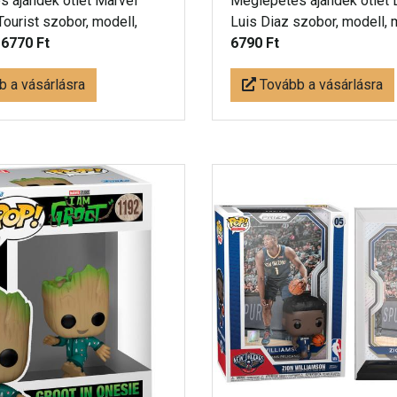
 ájándék ötlet Marvel
Meglepetés ájándék ötlet 
ourist szobor, modell,
Luis Diaz szobor, modell, m
-
6770 Ft
6790 Ft
 a vásárlásra
Tovább a vásárlásra