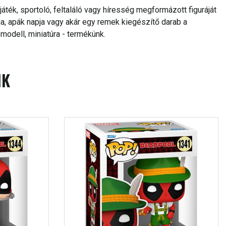
áték, sportoló, feltaláló vagy híresség megformázott figuráját
ja, apák napja vagy akár egy remek kiegészítő darab a
odell, miniatúra - termékünk.
IK