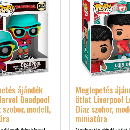
etés ájándék
Meglepetés áján
Marvel Deadpool
ötlet Liverpool L
t szobor, modell,
Diaz szobor, mode
úra
miniatúra