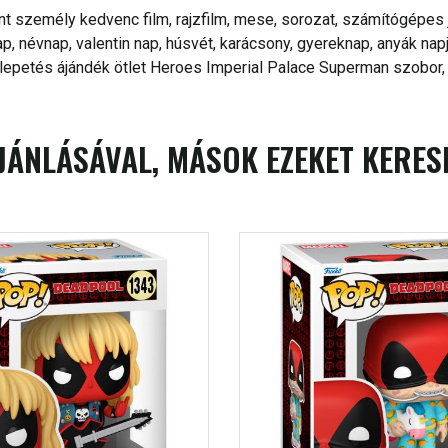
nt személy kedvenc film, rajzfilm, mese, sorozat, számítógépes j
, névnap, valentin nap, húsvét, karácsony, gyereknap, anyák nap
epetés ájándék ötlet Heroes Imperial Palace Superman szobor, m
JÁNLÁSÁVAL, MÁSOK EZEKET KERES