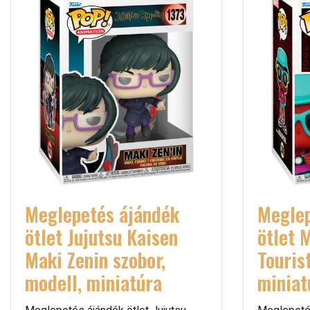
Meglepetés ájándék
Meglep
ötlet Jujutsu Kaisen
ötlet 
Maki Zenin szobor,
Touris
modell, miniatúra
miniat