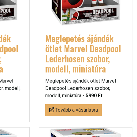
dék
Meglepetés ájándék
adpool
ötlet Marvel Deadpool
,
Lederhosen szobor,
a
modell, miniatúra
Marvel
Meglepetés ájándék ötlet Marvel
, modell,
Deadpool Lederhosen szobor,
modell, miniatúra -
5990 Ft
Tovább a vásárlásra