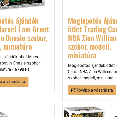
etés ájándék
Meglepetés áján
Marvel I am Groot
ötlet Trading Ca
in Onesie szobor,
NBA Zion Willia
, miniatúra
szobor, modell,
miniatúra
 ájándék ötlet Marvel I
root in Onesie szobor,
Meglepetés ájándék ötlet 
niatúra -
6790 Ft
Cards NBA Zion Williamso
szobor, modell, miniatúra -
 a vásárlásra
Tovább a vásárlásra