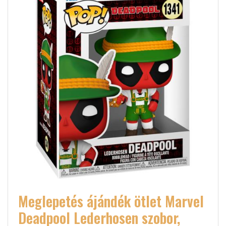
Meglepetés ájándék ötlet Marvel
Deadpool Lederhosen szobor,