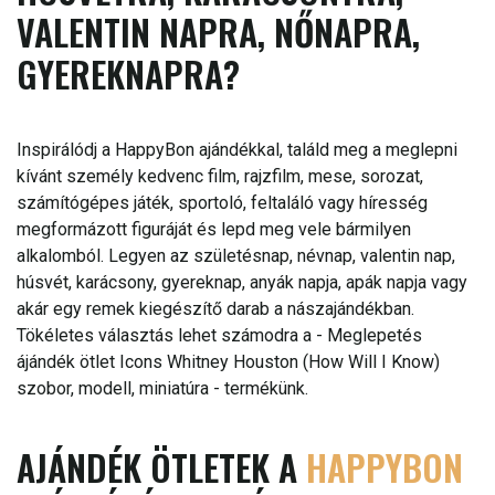
VALENTIN NAPRA, NŐNAPRA,
GYEREKNAPRA?
Inspirálódj a HappyBon ajándékkal, találd meg a meglepni
kívánt személy kedvenc film, rajzfilm, mese, sorozat,
számítógépes játék, sportoló, feltaláló vagy híresség
megformázott figuráját és lepd meg vele bármilyen
alkalomból. Legyen az születésnap, névnap, valentin nap,
húsvét, karácsony, gyereknap, anyák napja, apák napja vagy
akár egy remek kiegészítő darab a nászajándékban.
Tökéletes választás lehet számodra a - Meglepetés
ájándék ötlet Icons Whitney Houston (How Will I Know)
szobor, modell, miniatúra - termékünk.
AJÁNDÉK ÖTLETEK A
HAPPYBON