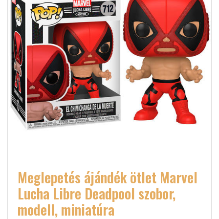
Meglepetés ájándék ötlet Marvel
Lucha Libre Deadpool szobor,
modell, miniatúra