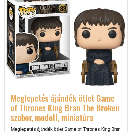
Meglepetés ájándék ötlet Game
of Thrones King Bran The Broken
szobor, modell, miniatúra
Meglepetés ájándék ötlet Game of Thrones King Bran