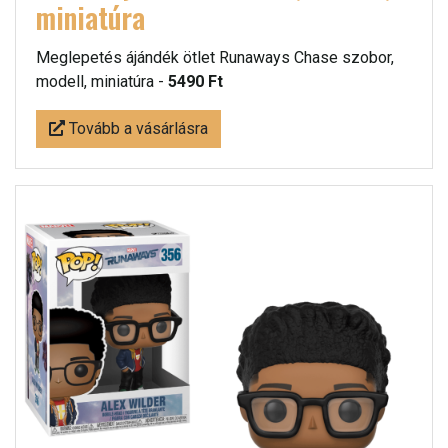
miniatúra
Meglepetés ájándék ötlet Runaways Chase szobor,
modell, miniatúra -
5490 Ft
Tovább a vásárlásra