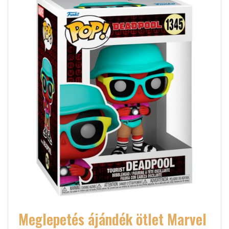
Meglepetés ájándék ötlet Marvel