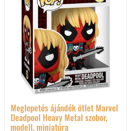
Meglepetés ájándék ötlet Marvel
Deadpool Heavy Metal szobor,
modell, miniatúra