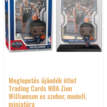
Meglepetés ájándék ötlet
Trading Cards NBA Zion
Williamson es szobor, modell,
miniatúra