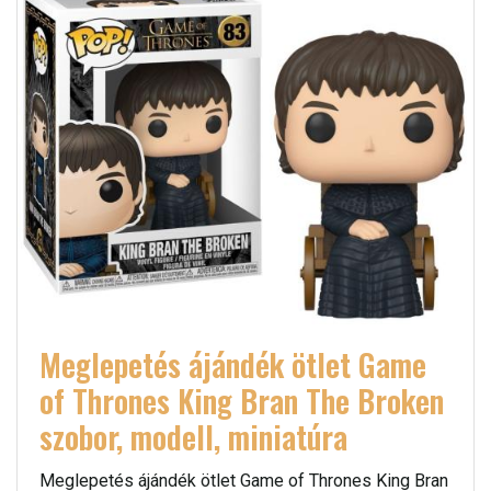
Meglepetés ájándék ötlet Game
of Thrones King Bran The Broken
szobor, modell, miniatúra
Meglepetés ájándék ötlet Game of Thrones King Bran