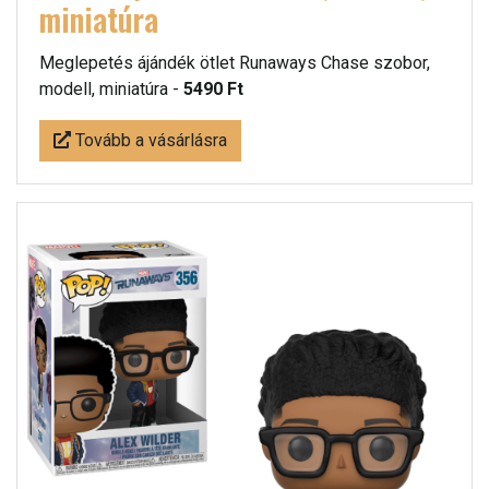
miniatúra
Meglepetés ájándék ötlet Runaways Chase szobor,
modell, miniatúra -
5490 Ft
Tovább a vásárlásra