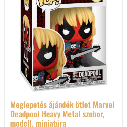
Meglepetés ájándék ötlet Marvel
Deadpool Heavy Metal szobor,
modell, miniatúra