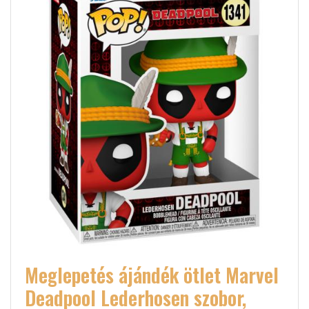
Meglepetés ájándék ötlet Marvel
Deadpool Lederhosen szobor,