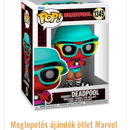
Meglepetés ájándék ötlet Marvel