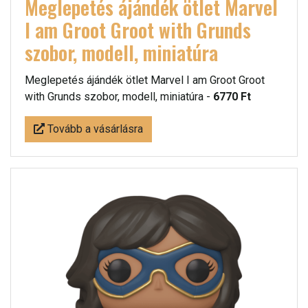
Meglepetés ájándék ötlet Marvel
I am Groot Groot with Grunds
szobor, modell, miniatúra
Meglepetés ájándék ötlet Marvel I am Groot Groot
with Grunds szobor, modell, miniatúra -
6770 Ft
Tovább a vásárlásra