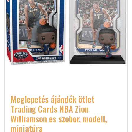
Meglepetés ájándék ötlet
Trading Cards NBA Zion
Williamson es szobor, modell,
miniatúra