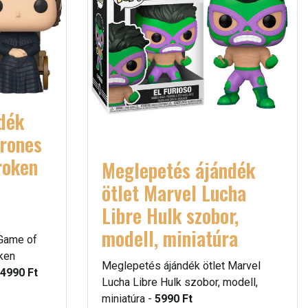
dék
hrones
roken
Meglepetés ájándék
ötlet Marvel Lucha
Libre Hulk szobor,
modell, miniatúra
 Game of
ken
Meglepetés ájándék ötlet Marvel
4990 Ft
Lucha Libre Hulk szobor, modell,
miniatúra -
5990 Ft