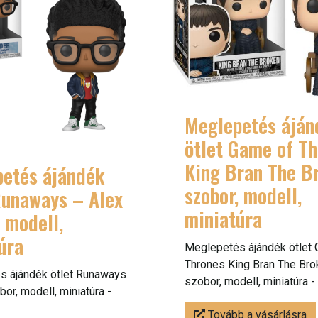
Meglepetés áján
ötlet Game of T
King Bran The B
etés ájándék
szobor, modell,
Runaways – Alex
miniatúra
, modell,
úra
Meglepetés ájándék ötlet
Thrones King Bran The Bro
s ájándék ötlet Runaways
szobor, modell, miniatúra -
or, modell, miniatúra -
Tovább a vásárlásra