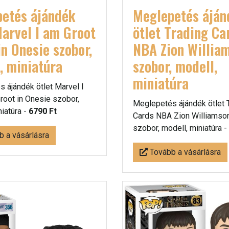
etés ájándék
Meglepetés áján
Marvel I am Groot
ötlet Trading Ca
in Onesie szobor,
NBA Zion Willia
, miniatúra
szobor, modell,
miniatúra
 ájándék ötlet Marvel I
root in Onesie szobor,
Meglepetés ájándék ötlet 
niatúra -
6790 Ft
Cards NBA Zion Williamso
szobor, modell, miniatúra -
 a vásárlásra
Tovább a vásárlásra