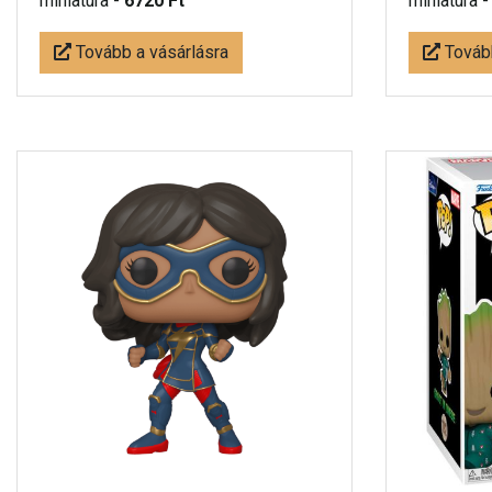
miniatúra -
6720 Ft
miniatúra 
Tovább a vásárlásra
Tovább