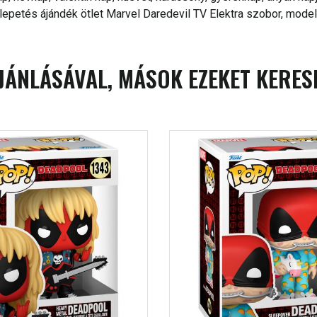
petés ájándék ötlet Marvel Daredevil TV Elektra szobor, modell,
JÁNLÁSÁVAL, MÁSOK EZEKET KERES