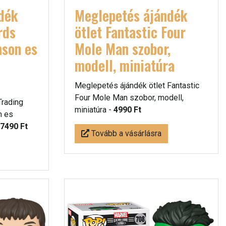
dék
Meglepetés ájándék
rds
ötlet Fantastic Four
mson es
Mole Man szobor,
modell, miniatúra
Meglepetés ájándék ötlet Fantastic
Four Mole Man szobor, modell,
Trading
miniatúra -
4990 Ft
n es
7490 Ft
Tovább a vásárlásra