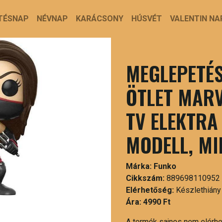
TÉSNAP
NÉVNAP
KARÁCSONY
HÚSVÉT
VALENTIN NA
MEGLEPETÉS
ÖTLET MARV
TV ELEKTRA
MODELL, MI
Márka:
Funko
Cikkszám:
889698110952
Elérhetőség:
Készlethiány
Ára:
4990 Ft
A termék sajnos nem elérh