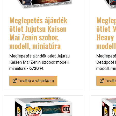
Meglepetés ájándék
Meglep
ötlet Jujutsu Kaisen
ötlet 
Mai Zenin szobor,
Heavy 
modell, miniatúra
modell
Meglepetés ájándék ötlet Jujutsu
Meglepetés
Kaisen Mai Zenin szobor, modell,
Deadpool 
miniatúra -
6720 Ft
modell, mi
Tovább a vásárlásra
Tovább