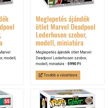
dék
Meglepetés ájándék
adpool
ötlet Marvel Deadpool
,
Lederhosen szobor,
a
modell, miniatúra
Marvel
Meglepetés ájándék ötlet Marvel
, modell,
Deadpool Lederhosen szobor,
modell, miniatúra -
5990 Ft
Tovább a vásárlásra