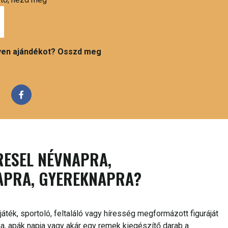
ilyen ajándékot? Osszd meg
RESEL NÉVNAPRA,
APRA, GYEREKNAPRA?
áték, sportoló, feltaláló vagy híresség megformázott figuráját
ja, apák napja vagy akár egy remek kiegészítő darab a