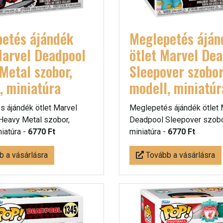
etés ájándék
Meglepetés áján
Marvel Deadpool
ötlet Marvel De
Metal szobor,
Sleepover szobor
, miniatúra
modell, miniatúr
 ájándék ötlet Marvel
Meglepetés ájándék ötlet 
Heavy Metal szobor,
Deadpool Sleepover szobor
niatúra -
6770 Ft
miniatúra -
6770 Ft
 a vásárlásra
Tovább a vásárlásra