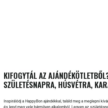
KIFOGYTÁL AZ AJÁNDÉKÖTLETBŐL?
SZÜLETÉSNAPRA, HÚSVÉTRA, KAR
Inspirálódj a HappyBon ajándékkal, találd meg a meglepni kívá
és lepd meg vele bármilyen alkalomból. Legyen az születésnap