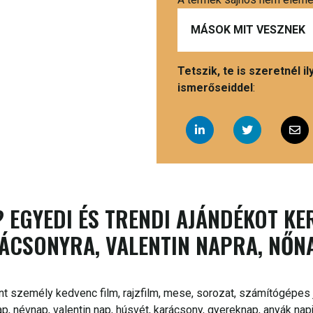
MÁSOK MIT VESZNEK
Tetszik, te is szeretnél 
ismerőseiddel
:
 EGYEDI ÉS TRENDI AJÁNDÉKOT KE
ÁCSONYRA, VALENTIN NAPRA, NŐN
nt személy kedvenc film, rajzfilm, mese, sorozat, számítógépes j
, névnap, valentin nap, húsvét, karácsony, gyereknap, anyák nap