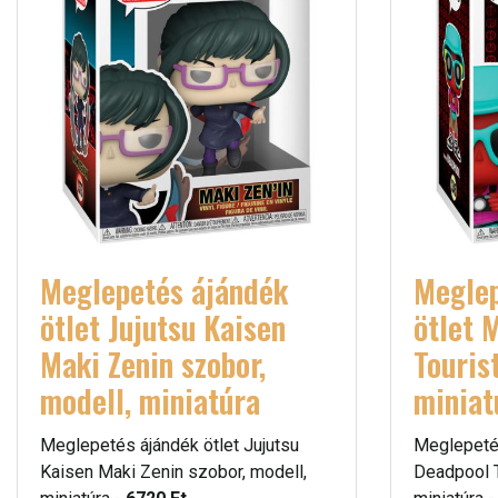
Meglepetés ájándék
Meglep
ötlet Jujutsu Kaisen
ötlet 
Maki Zenin szobor,
Touris
modell, miniatúra
miniat
Meglepetés ájándék ötlet Jujutsu
Meglepetés
Kaisen Maki Zenin szobor, modell,
Deadpool T