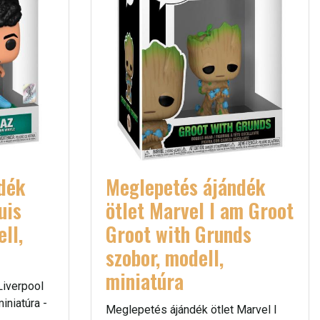
dék
Meglepetés ájándék
uis
ötlet Marvel I am Groot
ll,
Groot with Grunds
szobor, modell,
miniatúra
Liverpool
iniatúra -
Meglepetés ájándék ötlet Marvel I