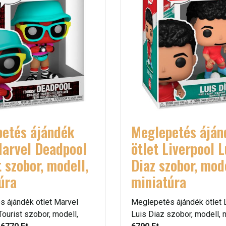
etés ájándék
Meglepetés áján
Marvel Deadpool
ötlet Liverpool L
t szobor, modell,
Diaz szobor, mode
úra
miniatúra
 ájándék ötlet Marvel
Meglepetés ájándék ötlet 
ourist szobor, modell,
Luis Diaz szobor, modell, m