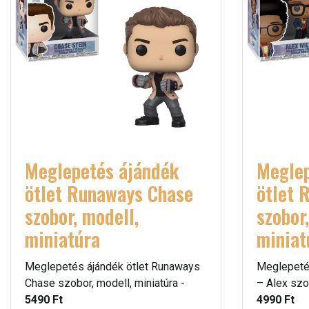
Meglepetés ájándék
Meglep
ötlet Runaways Chase
ötlet 
szobor, modell,
szobor
miniatúra
miniat
Meglepetés ájándék ötlet Runaways
Meglepeté
Chase szobor, modell, miniatúra -
– Alex szob
5490 Ft
4990 Ft