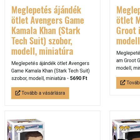
Meglepetés ájándék
Meglep
ötlet Avengers Game
ötlet 
Kamala Khan (Stark
Groot 
Tech Suit) szobor,
modell
modell, miniatúra
Meglepetés
am Groot G
Meglepetés ájándék ötlet Avengers
modell, mi
Game Kamala Khan (Stark Tech Suit)
szobor, modell, miniatúra -
5690 Ft
Tovább
Tovább a vásárlásra