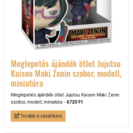
Meglepetés ájándék ötlet Jujutsu
Kaisen Maki Zenin szobor, modell,
miniatúra
Meglepetés ájándék ötlet Jujutsu Kaisen Maki Zenin
szobor, modell, miniatúra -
6720 Ft
Tovább a vásárlásra