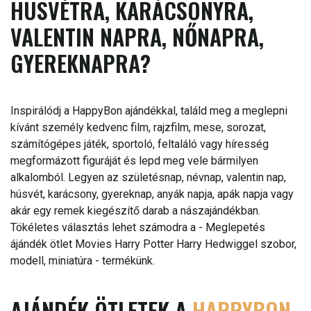
HÚSVÉTRA, KARÁCSONYRA,
VALENTIN NAPRA, NŐNAPRA,
GYEREKNAPRA?
Inspirálódj a HappyBon ajándékkal, találd meg a meglepni
kívánt személy kedvenc film, rajzfilm, mese, sorozat,
számítógépes játék, sportoló, feltaláló vagy híresség
megformázott figuráját és lepd meg vele bármilyen
alkalomból. Legyen az születésnap, névnap, valentin nap,
húsvét, karácsony, gyereknap, anyák napja, apák napja vagy
akár egy remek kiegészítő darab a nászajándékban.
Tökéletes választás lehet számodra a - Meglepetés
ájándék ötlet Movies Harry Potter Harry Hedwiggel szobor,
modell, miniatúra - termékünk.
AJÁNDÉK ÖTLETEK A
HAPPYBON