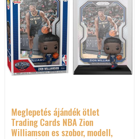
Meglepetés ájándék ötlet
Trading Cards NBA Zion
Williamson es szobor, modell,