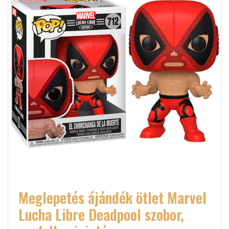
Meglepetés ájándék ötlet Marvel
Lucha Libre Deadpool szobor,