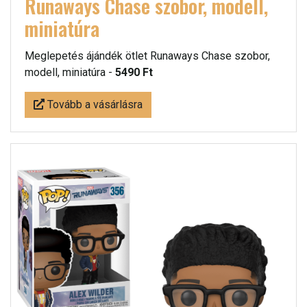
Runaways Chase szobor, modell,
miniatúra
Meglepetés ájándék ötlet Runaways Chase szobor,
modell, miniatúra -
5490 Ft
Tovább a vásárlásra