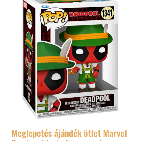
Meglepetés ájándék ötlet Marvel