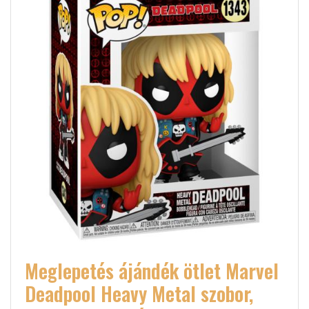
Meglepetés ájándék ötlet Marvel
Deadpool Heavy Metal szobor,