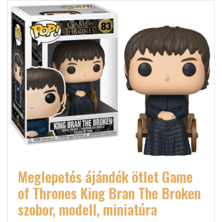
Meglepetés ájándék ötlet Game
of Thrones King Bran The Broken
szobor, modell, miniatúra