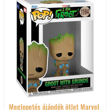
Meglepetés ájándék ötlet Marvel