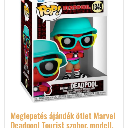
Meglepetés ájándék ötlet Marvel
Deadpool Tourist szobor, modell,