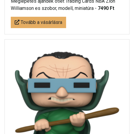
Meglepetés ájándék ötlet Trading Cards NBA Zion
Williamson es szobor, modell, miniatúra -
7490 Ft
Tovább a vásárlásra