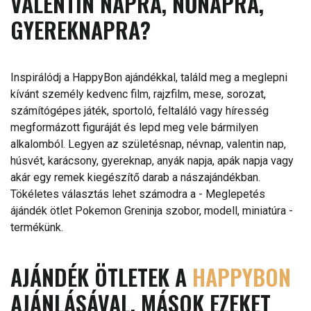
VALENTIN NAPRA, NŐNAPRA,
GYEREKNAPRA?
Inspirálódj a HappyBon ajándékkal, találd meg a meglepni
kívánt személy kedvenc film, rajzfilm, mese, sorozat,
számítógépes játék, sportoló, feltaláló vagy híresség
megformázott figuráját és lepd meg vele bármilyen
alkalomból. Legyen az születésnap, névnap, valentin nap,
húsvét, karácsony, gyereknap, anyák napja, apák napja vagy
akár egy remek kiegészítő darab a nászajándékban.
Tökéletes választás lehet számodra a - Meglepetés
ájándék ötlet Pokemon Greninja szobor, modell, miniatúra -
termékünk.
AJÁNDÉK ÖTLETEK A
HAPPYBON
AJÁNLÁSÁVAL, MÁSOK EZEKET