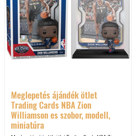
Meglepetés ájándék ötlet
Trading Cards NBA Zion
Williamson es szobor, modell,
miniatúra