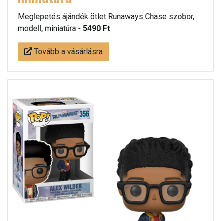
Meglepetés ájándék ötlet Runaways Chase szobor,
modell, miniatúra -
5490 Ft
Tovább a vásárlásra