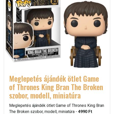
Meglepetés ájándék ötlet Game
of Thrones King Bran The Broken
szobor, modell, miniatúra
Meglepetés ájándék ötlet Game of Thrones King Bran
The Broken szobor, modell, miniatúra -
4990 Ft