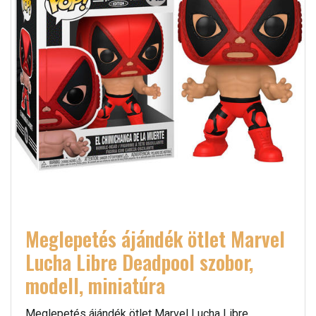
Meglepetés ájándék ötlet Marvel
Lucha Libre Deadpool szobor,
modell, miniatúra
Meglepetés ájándék ötlet Marvel Lucha Libre