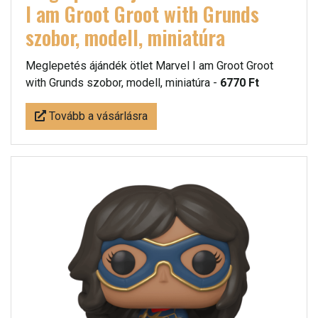
I am Groot Groot with Grunds
szobor, modell, miniatúra
Meglepetés ájándék ötlet Marvel I am Groot Groot
with Grunds szobor, modell, miniatúra -
6770 Ft
Tovább a vásárlásra