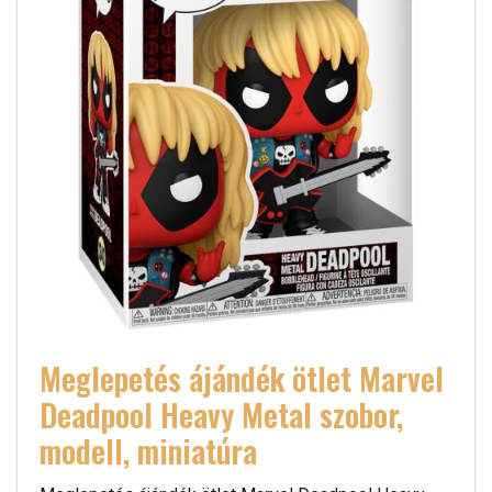
Meglepetés ájándék ötlet Marvel
Deadpool Heavy Metal szobor,
modell, miniatúra