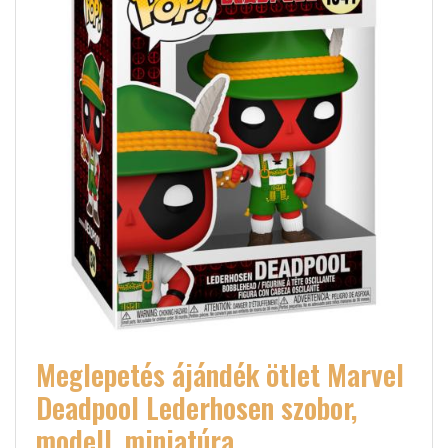
Meglepetés ájándék ötlet Marvel
Deadpool Lederhosen szobor,
modell, miniatúra