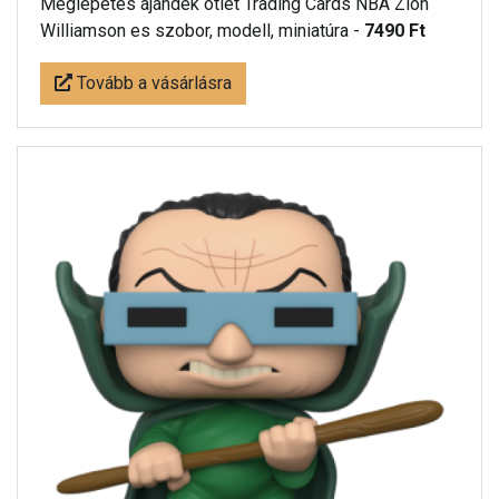
Meglepetés ájándék ötlet Trading Cards NBA Zion
Williamson es szobor, modell, miniatúra -
7490 Ft
Tovább a vásárlásra