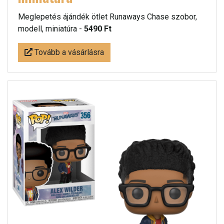
Meglepetés ájándék ötlet Runaways Chase szobor,
modell, miniatúra -
5490 Ft
Tovább a vásárlásra