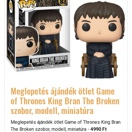
Meglepetés ájándék ötlet Game
of Thrones King Bran The Broken
szobor, modell, miniatúra
Meglepetés ájándék ötlet Game of Thrones King Bran
The Broken szobor, modell, miniatúra -
4990 Ft