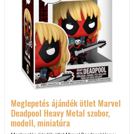
Meglepetés ájándék ötlet Marvel
Deadpool Heavy Metal szobor,
modell, miniatúra