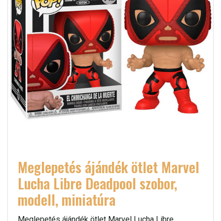
Meglepetés ájándék ötlet Marvel
Lucha Libre Deadpool szobor,
modell, miniatúra
Meglepetés ájándék ötlet Marvel Lucha Libre