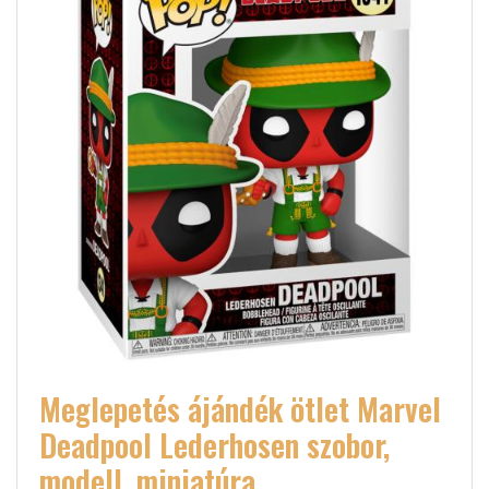
Meglepetés ájándék ötlet Marvel
Deadpool Lederhosen szobor,
modell, miniatúra