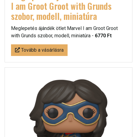
I am Groot Groot with Grunds
szobor, modell, miniatúra
Meglepetés ájándék ötlet Marvel I am Groot Groot
with Grunds szobor, modell, miniatúra -
6770 Ft
Tovább a vásárlásra