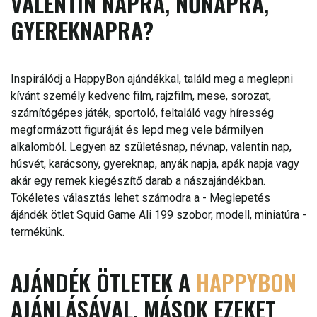
VALENTIN NAPRA, NŐNAPRA,
GYEREKNAPRA?
Inspirálódj a HappyBon ajándékkal, találd meg a meglepni
kívánt személy kedvenc film, rajzfilm, mese, sorozat,
számítógépes játék, sportoló, feltaláló vagy híresség
megformázott figuráját és lepd meg vele bármilyen
alkalomból. Legyen az születésnap, névnap, valentin nap,
húsvét, karácsony, gyereknap, anyák napja, apák napja vagy
akár egy remek kiegészítő darab a nászajándékban.
Tökéletes választás lehet számodra a - Meglepetés
ájándék ötlet Squid Game Ali 199 szobor, modell, miniatúra -
termékünk.
AJÁNDÉK ÖTLETEK A
HAPPYBON
AJÁNLÁSÁVAL, MÁSOK EZEKET