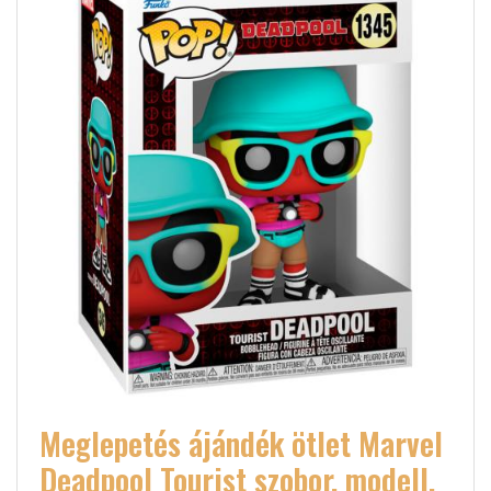
Meglepetés ájándék ötlet Marvel
Deadpool Tourist szobor, modell,