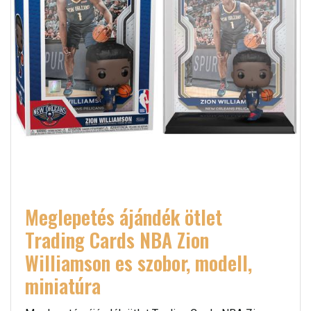
Meglepetés ájándék ötlet
Trading Cards NBA Zion
Williamson es szobor, modell,
miniatúra