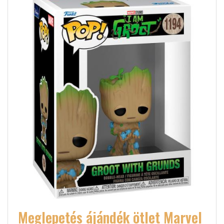
Meglepetés ájándék ötlet Marvel