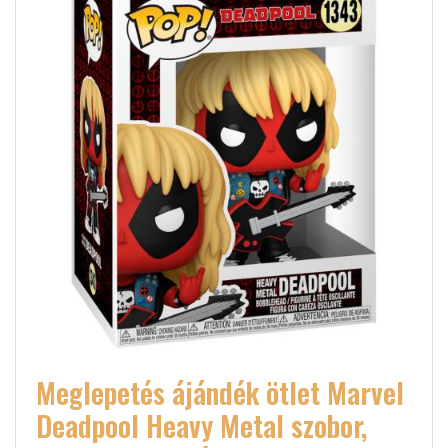
Meglepetés ájándék ötlet Marvel
Deadpool Heavy Metal szobor,