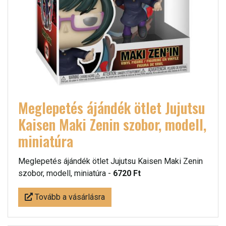
Meglepetés ájándék ötlet Jujutsu
Kaisen Maki Zenin szobor, modell,
miniatúra
Meglepetés ájándék ötlet Jujutsu Kaisen Maki Zenin
szobor, modell, miniatúra -
6720 Ft
Tovább a vásárlásra