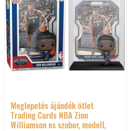
Meglepetés ájándék ötlet
Trading Cards NBA Zion
Williamson es szobor, modell,