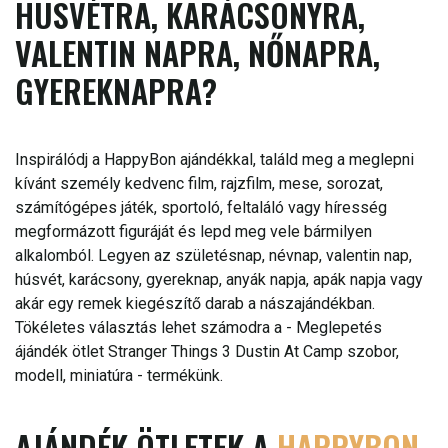
HÚSVÉTRA, KARÁCSONYRA,
VALENTIN NAPRA, NŐNAPRA,
GYEREKNAPRA?
Inspirálódj a HappyBon ajándékkal, találd meg a meglepni
kívánt személy kedvenc film, rajzfilm, mese, sorozat,
számítógépes játék, sportoló, feltaláló vagy híresség
megformázott figuráját és lepd meg vele bármilyen
alkalomból. Legyen az születésnap, névnap, valentin nap,
húsvét, karácsony, gyereknap, anyák napja, apák napja vagy
akár egy remek kiegészítő darab a nászajándékban.
Tökéletes választás lehet számodra a - Meglepetés
ájándék ötlet Stranger Things 3 Dustin At Camp szobor,
modell, miniatúra - termékünk.
AJÁNDÉK ÖTLETEK A
HAPPYBON