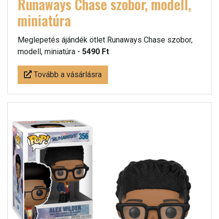
Runaways Chase szobor, modell,
miniatúra
Meglepetés ájándék ötlet Runaways Chase szobor,
modell, miniatúra -
5490 Ft
Tovább a vásárlásra