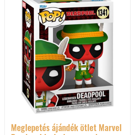
Meglepetés ájándék ötlet Marvel