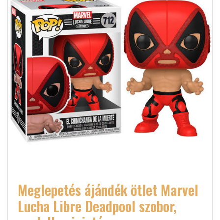
Meglepetés ájándék ötlet Marvel
Lucha Libre Deadpool szobor,