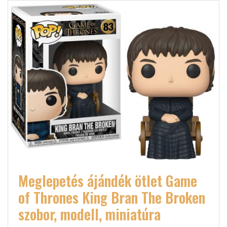
Meglepetés ájándék ötlet Game
of Thrones King Bran The Broken
szobor, modell, miniatúra