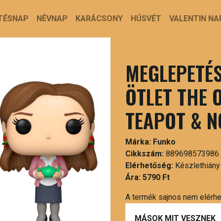
TÉSNAP
NÉVNAP
KARÁCSONY
HÚSVÉT
VALENTIN NA
MEGLEPETÉS
ÖTLET THE 
TEAPOT & N
Márka:
Funko
Cikkszám:
889698573986
Elérhetőség:
Készlethiány
Ára:
5790 Ft
A termék sajnos nem elérh
MÁSOK MIT VESZNEK