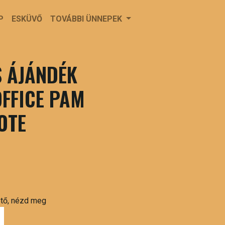
P
ESKÜVŐ
TOVÁBBI ÜNNEPEK
 ÁJÁNDÉK
OFFICE PAM
OTE
ető, nézd meg