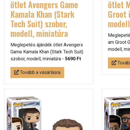
ötlet Avengers Game
ötlet 
Kamala Khan (Stark
Groot 
Tech Suit) szobor,
modell
modell, miniatúra
Meglepetés
am Groot G
Meglepetés ájándék ötlet Avengers
modell, mi
Game Kamala Khan (Stark Tech Suit)
szobor, modell, miniatúra -
5690 Ft
Tovább
Tovább a vásárlásra