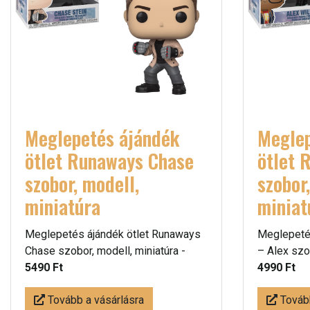
Meglepetés ájándék
Meglep
ötlet Runaways Chase
ötlet 
szobor, modell,
szobor
miniatúra
miniat
Meglepetés ájándék ötlet Runaways
Meglepeté
Chase szobor, modell, miniatúra -
– Alex szob
5490 Ft
4990 Ft
Tovább a vásárlásra
Tovább