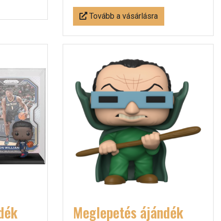
Tovább a vásárlásra
dék
Meglepetés ájándék