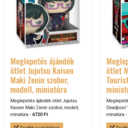
Meglepetés ájándék
Meglep
ötlet Jujutsu Kaisen
ötlet 
Maki Zenin szobor,
Touris
modell, miniatúra
miniat
Meglepetés ájándék ötlet Jujutsu
Meglepetés
Kaisen Maki Zenin szobor, modell,
Deadpool T
miniatúra -
6720 Ft
miniatúra 
Tovább a vásárlásra
Tovább