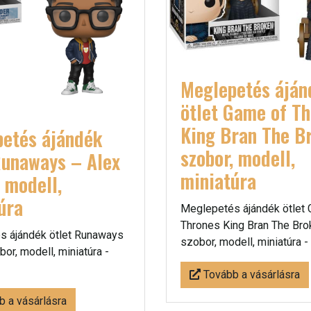
Meglepetés áján
ötlet Game of T
King Bran The B
etés ájándék
szobor, modell,
Runaways – Alex
miniatúra
, modell,
úra
Meglepetés ájándék ötlet
Thrones King Bran The Bro
s ájándék ötlet Runaways
szobor, modell, miniatúra -
or, modell, miniatúra -
Tovább a vásárlásra
 a vásárlásra