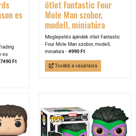
rds
ötlet Fantastic Four
mson es
Mole Man szobor,
modell, miniatúra
Meglepetés ájándék ötlet Fantastic
Four Mole Man szobor, modell,
Trading
miniatúra -
4990 Ft
n es
7490 Ft
Tovább a vásárlásra