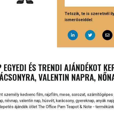
Tetszik, te is szeretnél 
ismerőseiddel
:
 EGYEDI ÉS TRENDI AJÁNDÉKOT KE
ÁCSONYRA, VALENTIN NAPRA, NŐN
nt személy kedvenc film, rajzfilm, mese, sorozat, számítógépes j
, névnap, valentin nap, húsvét, karácsony, gyereknap, anyák nap
epetés ájándék ötlet The Office Pam Teapot & Note - termékünk