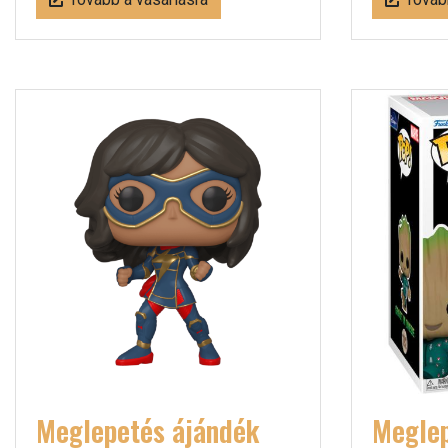
Meglepetés ájándék
Meglep