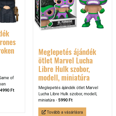
dék
hrones
roken
Meglepetés ájándék
ötlet Marvel Lucha
Libre Hulk szobor,
modell, miniatúra
 Game of
ken
Meglepetés ájándék ötlet Marvel
4990 Ft
Lucha Libre Hulk szobor, modell,
miniatúra -
5990 Ft
Tovább a vásárlásra