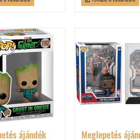
etés ájándék
Meglepetés áján