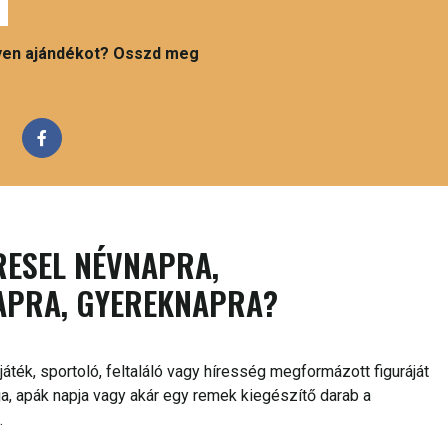
ilyen ajándékot? Osszd meg
RESEL NÉVNAPRA,
APRA, GYEREKNAPRA?
áték, sportoló, feltaláló vagy híresség megformázott figuráját
ja, apák napja vagy akár egy remek kiegészítő darab a
.