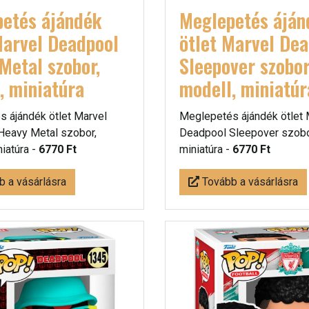
etés ájándék
Meglepetés áján
Marvel Deadpool
ötlet Marvel De
Metal szobor,
Sleepover szobor
, miniatúra
modell, miniatúr
 ájándék ötlet Marvel
Meglepetés ájándék ötlet 
Heavy Metal szobor,
Deadpool Sleepover szobor
niatúra -
6770 Ft
miniatúra -
6770 Ft
 a vásárlásra
Tovább a vásárlásra