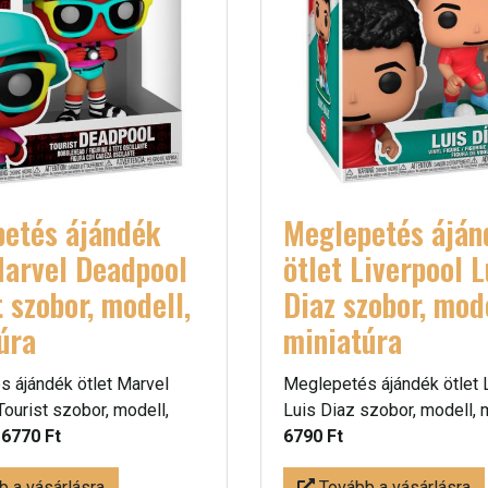
etés ájándék
Meglepetés áján
Marvel Deadpool
ötlet Liverpool L
t szobor, modell,
Diaz szobor, mode
úra
miniatúra
 ájándék ötlet Marvel
Meglepetés ájándék ötlet 
ourist szobor, modell,
Luis Diaz szobor, modell, m
-
6770 Ft
6790 Ft
 a vásárlásra
Tovább a vásárlásra