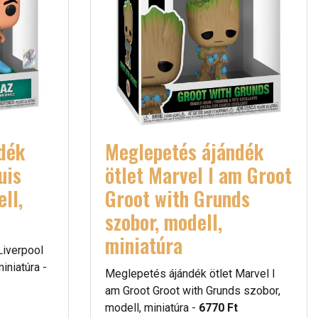
dék
Meglepetés ájándék
uis
ötlet Marvel I am Groot
ll,
Groot with Grunds
szobor, modell,
miniatúra
Liverpool
iniatúra -
Meglepetés ájándék ötlet Marvel I
am Groot Groot with Grunds szobor,
modell, miniatúra -
6770 Ft