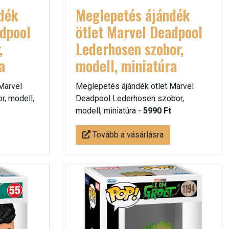
dék
Meglepetés ájándék
adpool
ötlet Marvel Deadpool
,
Lederhosen szobor,
a
modell, miniatúra
Marvel
Meglepetés ájándék ötlet Marvel
, modell,
Deadpool Lederhosen szobor,
modell, miniatúra -
5990 Ft
Tovább a vásárlásra