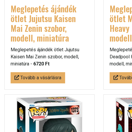
Meglepetés ájándék
Meglep
ötlet Jujutsu Kaisen
ötlet 
Mai Zenin szobor,
Heavy 
modell, miniatúra
modell
Meglepetés ájándék ötlet Jujutsu
Meglepetés
Kaisen Mai Zenin szobor, modell,
Deadpool 
miniatúra -
6720 Ft
modell, mi
Tovább a vásárlásra
Tovább