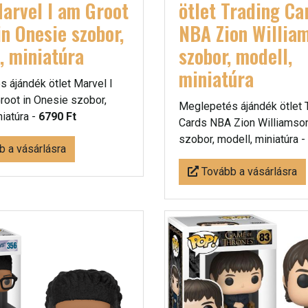
Marvel I am Groot
ötlet Trading Ca
in Onesie szobor,
NBA Zion Willia
, miniatúra
szobor, modell,
miniatúra
 ájándék ötlet Marvel I
root in Onesie szobor,
Meglepetés ájándék ötlet 
niatúra -
6790 Ft
Cards NBA Zion Williamso
szobor, modell, miniatúra -
 a vásárlásra
Tovább a vásárlásra